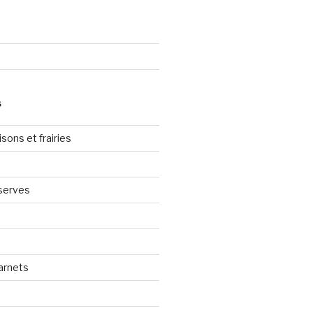
S
sons et frairies
serves
arnets