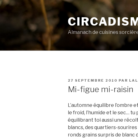
Aller
au
CIRCADIS
contenu
principal
Almanach de cuisines sorcièr
PUBLIÉ
27 SEPTEMBRE 2010
PAR
LAL
LE
Mi-figue mi-raisin
L’automne équilibre l’ombre et l
le froid, l’humide et le sec… 
équilibrant toi aussi une récol
blancs, des quartiers-sourire
ronds grains surpris de blanc d