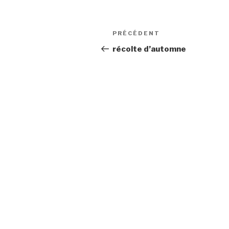
Navigation
Article
PRÉCÉDENT
de
précédent
récolte d’automne
l’article