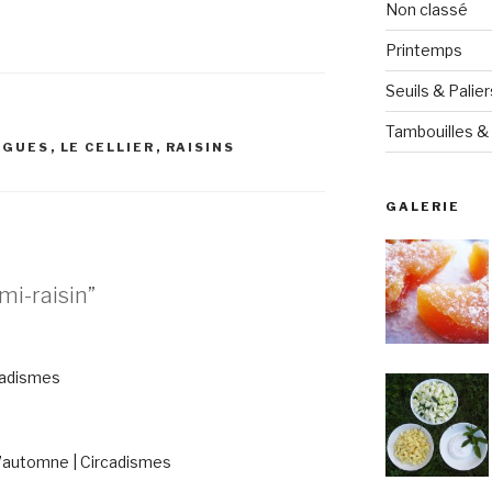
Non classé
Printemps
Seuils & Palier
Tambouilles & 
IGUES
,
LE CELLIER
,
RAISINS
GALERIE
mi-raisin”
cadismes
 l’automne | Circadismes