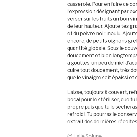
casserole. Pour en faire ce c
l’expression désignant par exc
verser sur les fruits un bon vi
de leur hauteur. Ajoute tes gr
et du poivre noir moulu. Ajout
encore, de petits oignons grel
quantité globale. Sous le couv
doucement et bien longtemps. 
à gouttes, un peu de miel d’aca
cuire tout doucement, très do
que le vinaigre soit épaissi et 
Laisse, toujours à couvert, ref
bocal pour le stériliser, que t
propre puis que tu le sèchera
refroidi. Tu pourras le conser
extrait des dernières récolt
(c) Lalie Solune