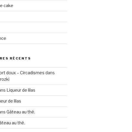
ge cake
nce
RES RÉCENTS
ort doux – Circadismes
dans
rozki
ans
Liqueur de lilas
eur de lilas
ans
Gâteau au thé.
âteau au thé.