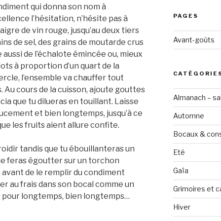
ondiment qui donna son nom à
PAGES
ellence l’hésitation, n’hésite pas à
naigre de vin rouge, jusqu’au deux tiers
Avant-goûts
ains de sel, des grains de moutarde crus
e aussi de l’échalote émincée ou, mieux
ots à proportion d’un quart de la
CATÉGORIE
ercle, l’ensemble va chauffer tout
Au cours de la cuisson, ajoute gouttes
Almanach – sai
cia que tu dilueras en touillant. Laisse
ucement et bien longtemps, jusqu’à ce
Automne
que les fruits aient allure confite.
Bocaux & con
roidir tandis que tu ébouillanteras un
Eté
u le feras égoutter sur un torchon
Gaïa
s avant de le remplir du condiment
ver au frais dans son bocal comme un
Grimoires et c
es pour longtemps, bien longtemps…
Hiver