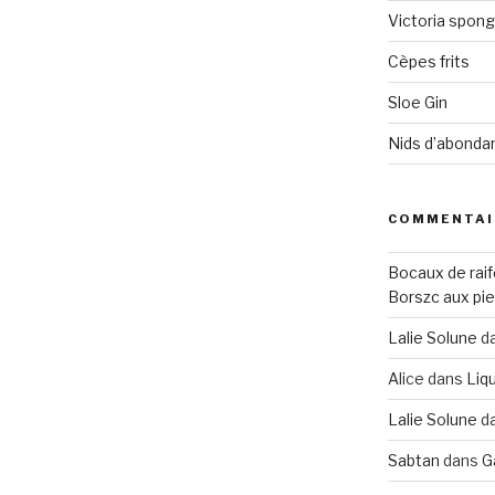
Victoria spon
Cèpes frits
Sloe Gin
Nids d’abonda
COMMENTAI
Bocaux de raif
Borszc aux pie
Lalie Solune
d
Alice
dans
Liqu
Lalie Solune
d
Sabtan
dans
G