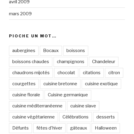
avril 2009
mars 2009
PIOCHE UN MOT…
aubergines
Bocaux
boissons
boissons chaudes
champignons
Chandeleur
chaudrons mijotés
chocolat
citations
citron
courgettes
cuisine bretonne
cuisine exotique
cuisine florale
Cuisine germanique
cuisine méditerranéenne
cuisine slave
cuisine végétarienne
Célébrations
desserts
Défunts
fêtes d'hiver
gâteaux
Halloween