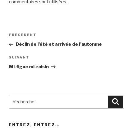
commentaires sont utilisées
.
Navigation
Article
PRÉCÉDENT
de
précédent
Déclin de l’été et arrivée de l’automne
l’article
Article
SUIVANT
suivant
Mi-figue mi-raisin
Recherche
Reche
pour
:
ENTREZ, ENTREZ…