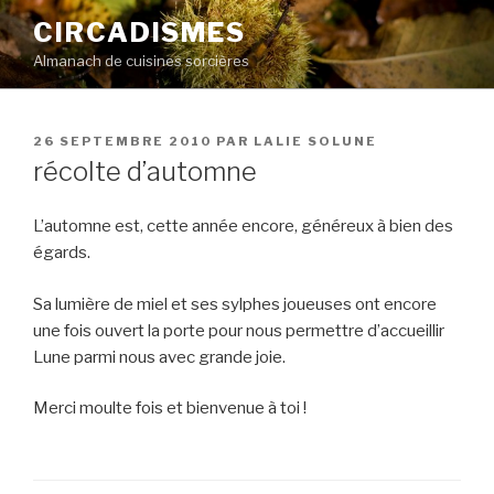
Aller
CIRCADISMES
au
Almanach de cuisines sorcières
contenu
principal
PUBLIÉ
26 SEPTEMBRE 2010
PAR
LALIE SOLUNE
LE
récolte d’automne
L’automne est, cette année encore, généreux à bien des
égards.
Sa lumière de miel et ses sylphes joueuses ont encore
une fois ouvert la porte pour nous permettre d’accueillir
Lune parmi nous avec grande joie.
Merci moulte fois et bienvenue à toi !