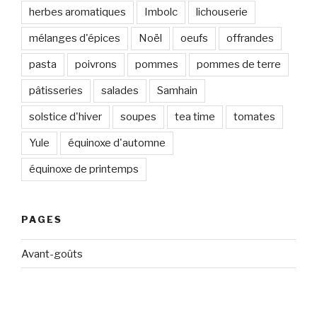
herbes aromatiques
Imbolc
lichouserie
mélanges d'épices
Noël
oeufs
offrandes
pasta
poivrons
pommes
pommes de terre
pâtisseries
salades
Samhain
solstice d'hiver
soupes
tea time
tomates
Yule
équinoxe d'automne
équinoxe de printemps
PAGES
Avant-goûts