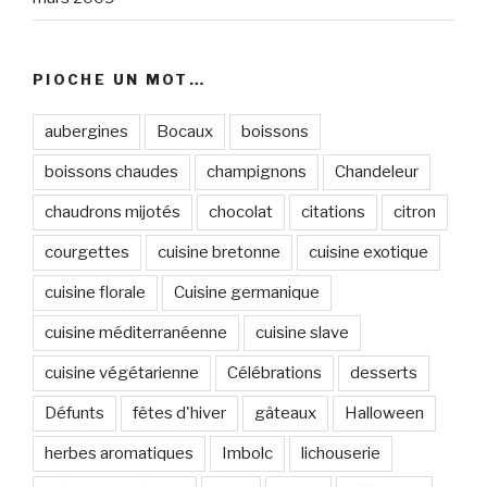
PIOCHE UN MOT…
aubergines
Bocaux
boissons
boissons chaudes
champignons
Chandeleur
chaudrons mijotés
chocolat
citations
citron
courgettes
cuisine bretonne
cuisine exotique
cuisine florale
Cuisine germanique
cuisine méditerranéenne
cuisine slave
cuisine végétarienne
Célébrations
desserts
Défunts
fêtes d'hiver
gâteaux
Halloween
herbes aromatiques
Imbolc
lichouserie