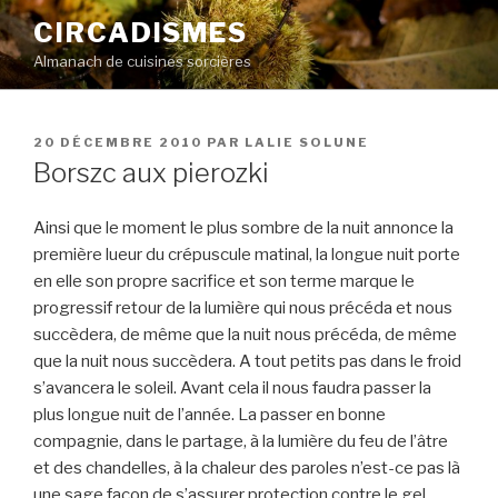
Aller
CIRCADISMES
au
Almanach de cuisines sorcières
contenu
principal
PUBLIÉ
20 DÉCEMBRE 2010
PAR
LALIE SOLUNE
LE
Borszc aux pierozki
Ainsi que le moment le plus sombre de la nuit annonce la
première lueur du crépuscule matinal, la longue nuit porte
en elle son propre sacrifice et son terme marque le
progressif retour de la lumière qui nous précéda et nous
succèdera, de même que la nuit nous précéda, de même
que la nuit nous succèdera. A tout petits pas dans le froid
s’avancera le soleil. Avant cela il nous faudra passer la
plus longue nuit de l’année. La passer en bonne
compagnie, dans le partage, à la lumière du feu de l’âtre
et des chandelles, à la chaleur des paroles n’est-ce pas là
une sage façon de s’assurer protection contre le gel