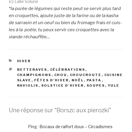
(c) Lalie Solune
*
la purée de légumes qui reste peut se servir plus tard
en croquettes, ajoute juste de la farine ou de la kasha
de sarrasin et un oeuf ou bien du fromage frais et cuis-
les à la poêle, tu peux servir ces croquettes avec la
viande réchauffée…
CATÉGORIES
HIVER
ÉTIQUETTES
BETTERAVES
,
CÉLÉBRATIONS
,
CHAMPIGNONS
,
CHOU
,
CHOUCROUTE
,
CUISINE
SLAVE
,
FÊTES D'HIVER
,
NOËL
,
PASTA
,
RAVIOLIS
,
SOLSTICE D'HIVER
,
SOUPES
,
YULE
Une réponse sur “Borszc aux pierozki”
Ping :
Bocaux de raifort doux – Circadismes