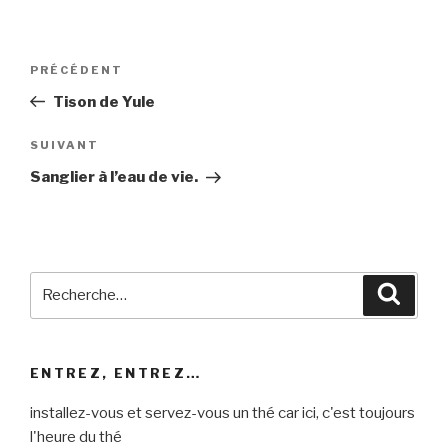
Navigation
Article
PRÉCÉDENT
de
précédent
Tison de Yule
l’article
Article
SUIVANT
suivant
Sanglier à l’eau de vie.
Recherche
Reche
pour
:
ENTREZ, ENTREZ…
installez-vous et servez-vous un thé car ici, c'est toujours
l'heure du thé