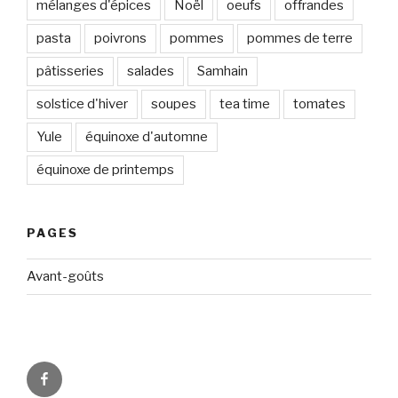
mélanges d'épices
Noël
oeufs
offrandes
pasta
poivrons
pommes
pommes de terre
pâtisseries
salades
Samhain
solstice d'hiver
soupes
tea time
tomates
Yule
équinoxe d'automne
équinoxe de printemps
PAGES
Avant-goûts
Circadismes
sur