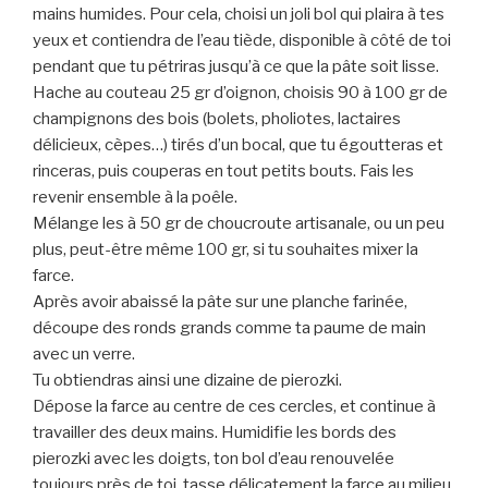
mains humides. Pour cela, choisi un joli bol qui plaira à tes
yeux et contiendra de l’eau tiède, disponible à côté de toi
pendant que tu pétriras jusqu’à ce que la pâte soit lisse.
Hache au couteau 25 gr d’oignon, choisis 90 à 100 gr de
champignons des bois (bolets, pholiotes, lactaires
délicieux, cèpes…) tirés d’un bocal, que tu égoutteras et
rinceras, puis couperas en tout petits bouts. Fais les
revenir ensemble à la poêle.
Mélange les à 50 gr de choucroute artisanale, ou un peu
plus, peut-être même 100 gr, si tu souhaites mixer la
farce.
Après avoir abaissé la pâte sur une planche farinée,
découpe des ronds grands comme ta paume de main
avec un verre.
Tu obtiendras ainsi une dizaine de pierozki.
Dépose la farce au centre de ces cercles, et continue à
travailler des deux mains. Humidifie les bords des
pierozki avec les doigts, ton bol d’eau renouvelée
toujours près de toi, tasse délicatement la farce au milieu