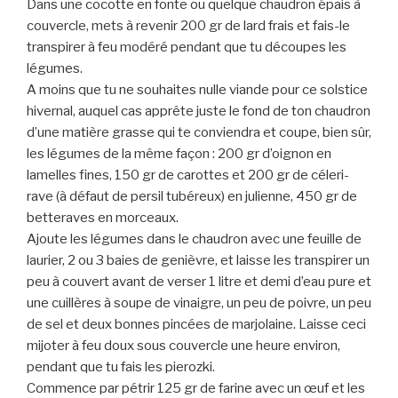
Dans une cocotte en fonte ou quelque chaudron épais à
couvercle, mets à revenir 200 gr de lard frais et fais-le
transpirer à feu modéré pendant que tu découpes les
légumes.
A moins que tu ne souhaites nulle viande pour ce solstice
hivernal, auquel cas apprête juste le fond de ton chaudron
d’une matière grasse qui te conviendra et coupe, bien sûr,
les légumes de la même façon : 200 gr d’oignon en
lamelles fines, 150 gr de carottes et 200 gr de céleri-
rave (à défaut de persil tubéreux) en julienne, 450 gr de
betteraves en morceaux.
Ajoute les légumes dans le chaudron avec une feuille de
laurier, 2 ou 3 baies de genièvre, et laisse les transpirer un
peu à couvert avant de verser 1 litre et demi d’eau pure et
une cuillères à soupe de vinaigre, un peu de poivre, un peu
de sel et deux bonnes pincées de marjolaine. Laisse ceci
mijoter à feu doux sous couvercle une heure environ,
pendant que tu fais les pierozki.
Commence par pétrir 125 gr de farine avec un œuf et les