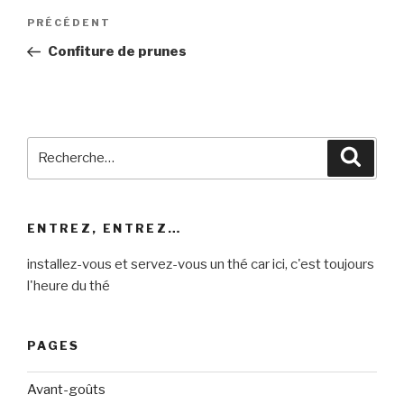
Navigation
Article
PRÉCÉDENT
de
précédent
Confiture de prunes
l’article
Recherche
Reche
pour
:
ENTREZ, ENTREZ…
installez-vous et servez-vous un thé car ici, c'est toujours
l'heure du thé
PAGES
Avant-goûts