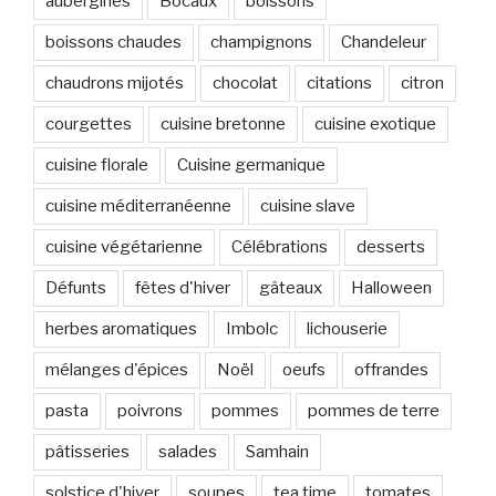
aubergines
Bocaux
boissons
boissons chaudes
champignons
Chandeleur
chaudrons mijotés
chocolat
citations
citron
courgettes
cuisine bretonne
cuisine exotique
cuisine florale
Cuisine germanique
cuisine méditerranéenne
cuisine slave
cuisine végétarienne
Célébrations
desserts
Défunts
fêtes d'hiver
gâteaux
Halloween
herbes aromatiques
Imbolc
lichouserie
mélanges d'épices
Noël
oeufs
offrandes
pasta
poivrons
pommes
pommes de terre
pâtisseries
salades
Samhain
solstice d'hiver
soupes
tea time
tomates