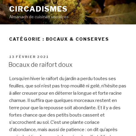
Aller
CIRCADISMES
au
Almanach de cuisines sorcières
contenu
principal
CATÉGORIE :
BOCAUX & CONSERVES
PUBLIÉ
13 FÉVRIER 2021
LE
Bocaux de raifort doux
Lorsqu’en hiver le raifort du jardin a perdu toutes ses
feuilles, que sol n’est pas trop mouillé ni gelé, n’hésite pas
à aller creuser pour en déterrer la longue et forte racine
charnue. Il suffira que quelques morceaux restent en
terre pour que la repousse soit abondante. Et il y a des
fortes chance que des petits bouts cassent et
s’accrochent au sol. C’est une plante coriace
d’abondance, mais aussi de patience : on dit qu’après