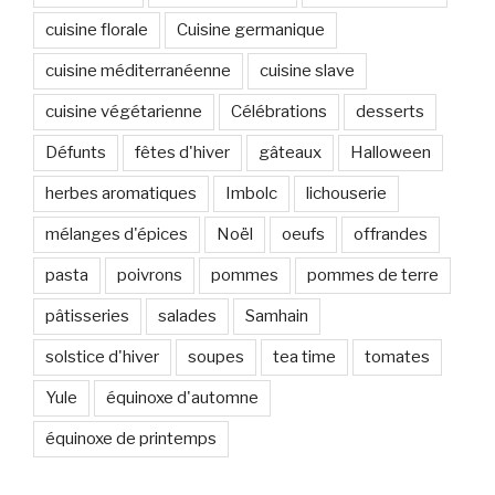
cuisine florale
Cuisine germanique
cuisine méditerranéenne
cuisine slave
cuisine végétarienne
Célébrations
desserts
Défunts
fêtes d'hiver
gâteaux
Halloween
herbes aromatiques
Imbolc
lichouserie
mélanges d'épices
Noël
oeufs
offrandes
pasta
poivrons
pommes
pommes de terre
pâtisseries
salades
Samhain
solstice d'hiver
soupes
tea time
tomates
Yule
équinoxe d'automne
équinoxe de printemps