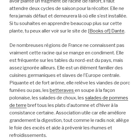
avoir planté un fragment de racine de raifort, il faut
attendre deux cycles de saison pour la récolter. Elle ne
fera jamais défaut et demeurera là où elle s’est installée.
Si tu souhaites en apprendre beaucoup plus sur cette
plante, tu peux aller voir sur le site de [
Books of] Dante
.
De nombreuses régions de France ne connaissent pas
vraiment cette racine qui se mange en condiment. Elle
est fréquente sur les tables du nord-est du pays, mais
assez ignorée ailleurs. Elle est un élément familier des
cuisines germaniques et slaves de l’Europe centrale.
Piquante et de fort arôme, elle relève les viandes de porc
fumées ou pas, les
betteraves
en soupe à la façon
polonaise, les salades de choux, les
salades de pommes
de terre
bref tous les plats d’automne et d’hiver à la
consistance certaine. Association utile car elle améliore
grandement la digestion, tout comme le radis noir, allège
le foie des excès et aide à prévenir les rhumes et
refroidissements.