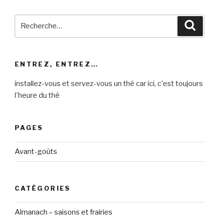
Recherche
Reche
pour
:
ENTREZ, ENTREZ…
installez-vous et servez-vous un thé car ici, c'est toujours
l'heure du thé
PAGES
Avant-goûts
CATÉGORIES
Almanach – saisons et frairies