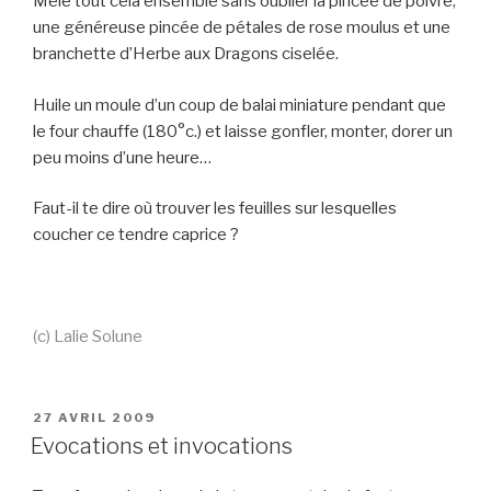
Mêle tout cela ensemble sans oublier la pincée de poivre,
une généreuse pincée de pétales de rose moulus et une
branchette d’Herbe aux Dragons ciselée.
Huile un moule d’un coup de balai miniature pendant que
le four chauffe (180°c.) et laisse gonfler, monter, dorer un
peu moins d’une heure…
Faut-il te dire où trouver les feuilles sur lesquelles
coucher ce tendre caprice ?
(c) Lalie Solune
PUBLIÉ
27 AVRIL 2009
LE
Evocations et invocations