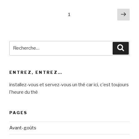
Navigation
Pag
Page
1
suiv
des
articles
Recherche
Reche
pour
:
ENTREZ, ENTREZ…
installez-vous et servez-vous un thé car ici, c'est toujours
l'heure du thé
PAGES
Avant-goûts