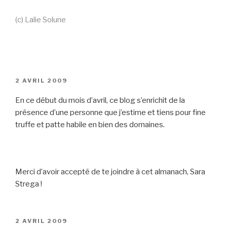
(c) Lalie Solune
PUBLIÉ
2 AVRIL 2009
LE
En ce début du mois d’avril, ce blog s’enrichit de la
présence d’une personne que j’estime et tiens pour fine
truffe et patte habile en bien des domaines.
Merci d’avoir accepté de te joindre à cet almanach, Sara
Strega !
PUBLIÉ
2 AVRIL 2009