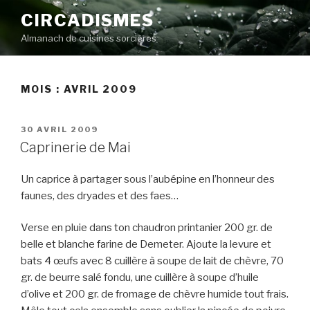
Aller
CIRCADISMES
au
Almanach de cuisines sorcières
contenu
principal
MOIS :
AVRIL 2009
PUBLIÉ
30 AVRIL 2009
LE
Caprinerie de Mai
Un caprice à partager sous l’aubépine en l’honneur des
faunes, des dryades et des faes…
Verse en pluie dans ton chaudron printanier 200 gr. de
belle et blanche farine de Demeter. Ajoute la levure et
bats 4 œufs avec 8 cuillère à soupe de lait de chèvre, 70
gr. de beurre salé fondu, une cuillère à soupe d’huile
d’olive et 200 gr. de fromage de chèvre humide tout frais.