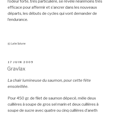
l’odeur forte, très particulière, se révèle néanmoins très
efficace pour affermir et s’ancrer dans les nouveaux
départs, les débuts de cycles qui vont demander de
l’endurance.
(c) Lalie Solune
PUBLIÉ
17 JUIN 2009
LE
Gravlax
La chair lumineuse du saumon, pour cette fête
ensoleillée
.
Pour 450 gr. de filet de saumon dépecé, mêle deux
cuillères à soupe de gros sel marin et deux cuillères à
soupe de sucre avec quatre ou cinq cuillères d’aneth