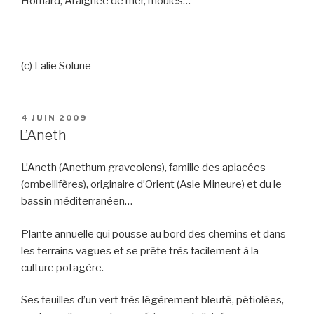
Homard, Araignée de mer, moules…
(c) Lalie Solune
PUBLIÉ
4 JUIN 2009
LE
L’Aneth
L’Aneth (Anethum graveolens), famille des apiacées
(ombellifères), originaire d’Orient (Asie Mineure) et du le
bassin méditerranéen…
Plante annuelle qui pousse au bord des chemins et dans
les terrains vagues et se prête très facilement à la
culture potagère.
Ses feuilles d’un vert très légèrement bleuté, pétiolées,