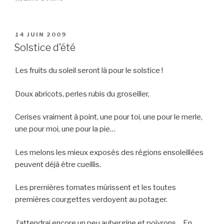
PUBLIÉ
14 JUIN 2009
LE
Solstice d’été
Les fruits du soleil seront là pour le solstice !
Doux abricots, perles rubis du groseiller,
Cerises vraiment à point, une pour toi, une pour le merle,
une pour moi, une pour la pie…
Les melons les mieux exposés des régions ensoleillées
peuvent déjà être cueillis.
Les premières tomates mûrissent et les toutes
premières courgettes verdoyent au potager.
J’attendrai encore un peu aubergine et poivrons… En