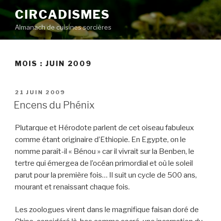
Aller
CIRCADISMES
au
Almanach de cuisines sorcières
contenu
principal
MOIS :
JUIN 2009
PUBLIÉ
21 JUIN 2009
LE
Encens du Phénix
Plutarque et Hérodote parlent de cet oiseau fabuleux
comme étant originaire d’Ethiopie. En Egypte, on le
nomme paraît-il « Bénou » car il vivrait sur la Benben, le
tertre qui émergea de l’océan primordial et où le soleil
parut pour la première fois… Il suit un cycle de 500 ans,
mourant et renaissant chaque fois.
Les zoologues virent dans le magnifique faisan doré de