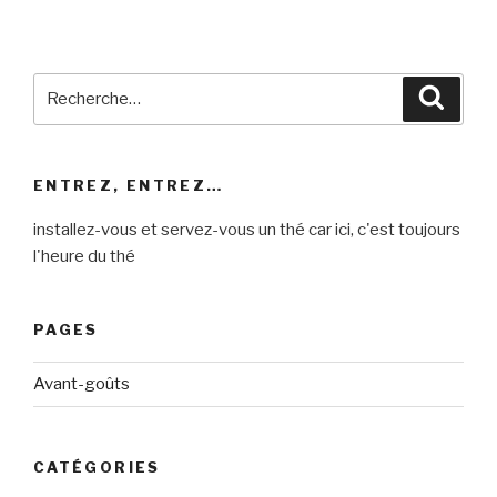
Recherche
Reche
pour
:
ENTREZ, ENTREZ…
installez-vous et servez-vous un thé car ici, c'est toujours
l'heure du thé
PAGES
Avant-goûts
CATÉGORIES