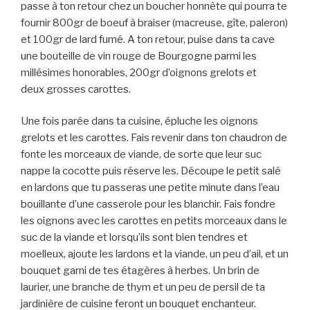
passe à ton retour chez un boucher honnête qui pourra te
fournir 800gr de boeuf à braiser (macreuse, gîte, paleron)
et 100gr de lard fumé. A ton retour, puise dans ta cave
une bouteille de vin rouge de Bourgogne parmi les
millésimes honorables, 200gr d’oignons grelots et
deux grosses carottes.
Une fois parée dans ta cuisine, épluche les oignons
grelots et les carottes. Fais revenir dans ton chaudron de
fonte les morceaux de viande, de sorte que leur suc
nappe la cocotte puis réserve les. Découpe le petit salé
en lardons que tu passeras une petite minute dans l’eau
bouillante d’une casserole pour les blanchir. Fais fondre
les oignons avec les carottes en petits morceaux dans le
suc de la viande et lorsqu’ils sont bien tendres et
moelleux, ajoute les lardons et la viande, un peu d’ail, et un
bouquet garni de tes étagères à herbes. Un brin de
laurier, une branche de thym et un peu de persil de ta
jardinière de cuisine feront un bouquet enchanteur.