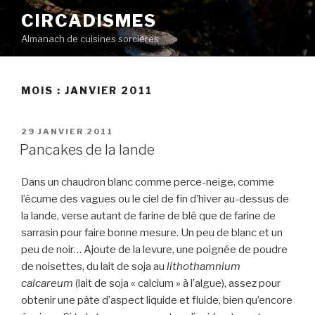
Aller
CIRCADISMES
au
Almanach de cuisines sorcières
contenu
principal
MOIS :
JANVIER 2011
PUBLIÉ
29 JANVIER 2011
LE
Pancakes de la lande
Dans un chaudron blanc comme perce-neige, comme
l’écume des vagues ou le ciel de fin d’hiver au-dessus de
la lande, verse autant de farine de blé que de farine de
sarrasin pour faire bonne mesure. Un peu de blanc et un
peu de noir… Ajoute de la levure, une poignée de poudre
de noisettes, du lait de soja au
lithothamnium
calcareum
(lait de soja « calcium » à l’algue), assez pour
obtenir une pâte d’aspect liquide et fluide, bien qu’encore