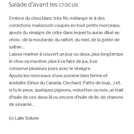
LE
Salade d’avant les crocus
Emince du chou blanc très fin, mélange-le à des
cornichons
malossols
coupés en tout petits morceaux,
ajoute du vinaigre de cidre dans lequel tu auras dilué au
choix : de la moutarde, du raifort, du miel, de la gelée de
safran…
Laisse mariner à couvert un jour ou deux, plus longtemps
le chou va macérer, plus il va faire de jus, il se
conserve plusieurs jours avec le vinaigre.
Ajoute les morceaux d’une pomme bien ferme et
acidulée (Grise du Canada, Clochard, Patte de loup…) et,
si tu le peux, quelques pignons, noisettes ou noix, un trait
d’huile de ces deux-là ou encore d’huile de lin, de chanvre,
de sésame…
(c) Lalie Solune