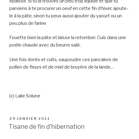
épaisse. Si tu la trouves un peu trop liquide et que tu
parviens à te procurer un oeuf en cette fin d’hiver, ajoute-
le à la pâte, sinon tu peux aussi ajouter du yaourt ou un
peu plus de farine
Fouette bien la pâte et laisse la retomber. Cuis dans une
poêle chaude avec du beurre salé.
Une fois dorés et cuits, saupoudre ces pancakes de
pollen de fleurs et de miel de bruyère de la lande…
(c) Lalie Solune
PUBLIÉ
29 JANVIER 2011
LE
Tisane de fin d’hibernation