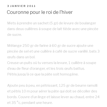
PUBLIÉ
3 JANVIER 2011
LE
Couronne pour le roi de l’hiver
Mets à prendre un sachet (5 gr) de levure de boulanger
dans deux cuillères à soupe de lait tiède avec une pincée
de sucre.
Mélange 250 gr de farine à 60 gr de sucre ajoute une
pincée de sel et une cuillère à café de sucre vanillé. bats 3
œufs dans un bol.
Creuse un puits où tu verses la levure, 1 cuillère à soupe
d’eau de fleur d’oranger, et les trois œufs battus.
Pétris jusqu’à ce que la pâte soit homogène.
Ajoute peu à peu, en pétrissant, 125 gr de beurre ramolli
et pétris 10 m pour aérer la pâte qui doit se décoller des
bords. Couvre d’un linge et laisse lever au chaud, entre 24
et 35 °c, pendant une heure.