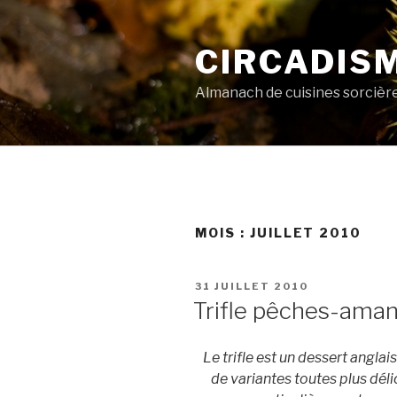
Aller
au
CIRCADIS
contenu
principal
Almanach de cuisines sorcièr
MOIS :
JUILLET 2010
PUBLIÉ
31 JUILLET 2010
LE
Trifle pêches-aman
Le trifle est un dessert angl
de variantes toutes plus délic