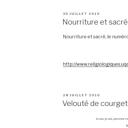
PUBLIÉ
30 JUILLET 2010
LE
Nourriture et sacré
Nourriture et sacré, le numéro
http://www.religiologiques.u
PUBLIÉ
28 JUILLET 2010
LE
Velouté de courget
Je sais, je sais, personne n
M