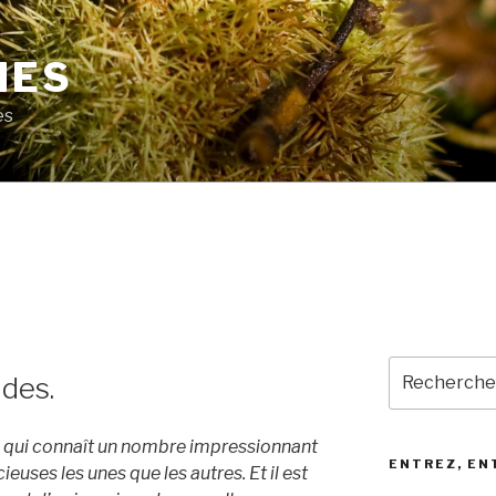
MES
es
Recherche
des.
pour
:
ais qui connaît un nombre impressionnant
ENTREZ, EN
ieuses les unes que les autres. Et il est