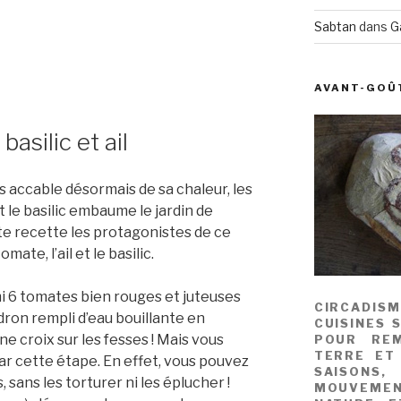
Sabtan
dans
G
AVANT-GOÛ
asilic et ail
s accable désormais de sa chaleur, les
le basilic embaume le jardin de
e recette les protagonistes de ce
ate, l’ail et le basilic.
mi 6 tomates bien rouges et juteuses
CIRCADIS
ron rempli d’eau bouillante en
CUISINES 
ne croix sur les fesses ! Mais vous
POUR REM
TERRE ET
ar cette étape. En effet, vous pouvez
SAISONS
, sans les torturer ni les éplucher !
MOUVEME