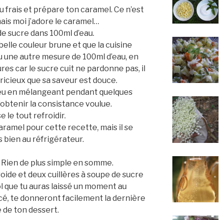
frais et prépare ton caramel. Ce n’est
mais moi j’adore le caramel…
de sucre dans 100ml d’eau.
belle couleur brune et que la cuisine
 une autre mesure de 100ml d’eau, en
es car le sucre cuit ne pardonne pas, il
pricieux que sa saveur est douce.
feu en mélangeant pendant quelques
obtenir la consistance voulue.
se le tout refroidir.
aramel pour cette recette, mais il se
 bien au réfrigérateur.
y. Rien de plus simple en somme.
roide et deux cuillères à soupe de sucre
ol que tu auras laissé un moment au
acé, te donneront facilement la dernière
 de ton dessert.