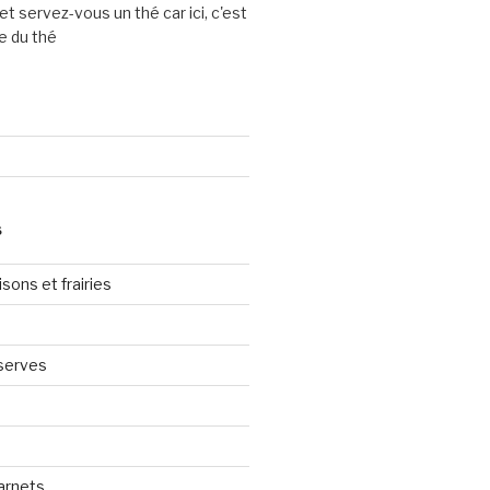
et servez-vous un thé car ici, c'est
e du thé
S
sons et frairies
serves
arnets