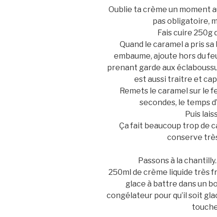
Oublie ta crème un moment au 
pas obligatoire, 
Fais cuire 250g 
Quand le caramel a pris sa 
embaume, ajoute hors du feu
prenant garde aux éclaboussur
est aussi traitre et ca
Remets le caramel sur le 
secondes, le temps d’
Puis lais
Ça fait beaucoup trop de c
conserve très
Passons à la chantill
250ml de crème liquide très f
glace à battre dans un b
congélateur pour qu’il soit gl
touche