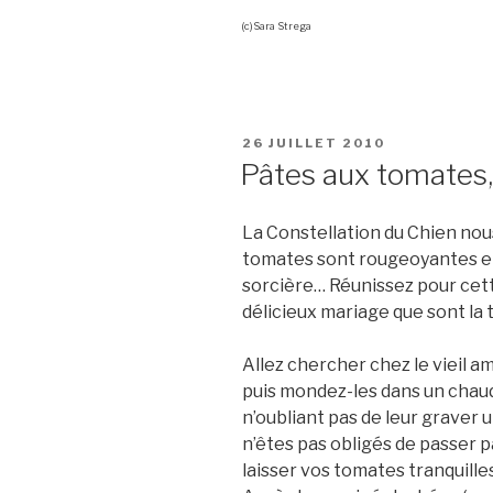
(c)Sara Strega
PUBLIÉ
26 JUILLET 2010
LE
Pâtes aux tomates, b
La Constellation du Chien nou
tomates sont rougeoyantes et 
sorcière… Réunissez pour cett
délicieux mariage que sont la tom
Allez chercher chez le vieil a
puis mondez-les dans un chaud
n’oubliant pas de leur graver u
n’êtes pas obligés de passer p
laisser vos tomates tranquilles