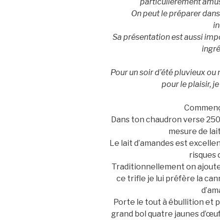
particulièrement amus
On peut le préparer dan
in
Sa présentation est aussi im
ingré
Pour un soir d’été pluvieux ou
pour le plaisir, je
Commenço
Dans ton chaudron verse 250m
mesure de lai
Le lait d’amandes est excellen
risques 
Traditionnellement on ajoute 
ce trifle je lui préfère la c
d’am
Porte le tout à ébullition et
grand bol quatre jaunes d’œuf