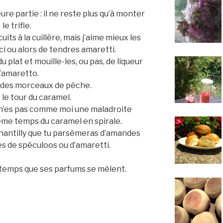
ure partie : il ne reste plus qu’à monter
le trifle.
uits à la cuillère, mais j’aime mieux les
ci ou alors de tendres amaretti.
u plat et mouille-les, ou pas, de liqueur
’amaretto.
 des morceaux de pêche.
 le tour du caramel.
tu n’es pas comme moi une maladroite
me temps du caramel en spirale.
chantilly que tu parsèmeras d’amandes
res de spéculoos ou d’amaretti.
le temps que ses parfums se mêlent.