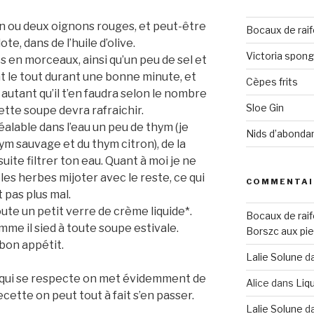
n ou deux oignons rouges, et peut-être
Bocaux de raif
e, dans de l’huile d’olive.
Victoria spon
 en morceaux, ainsi qu’un peu de sel et
 le tout durant une bonne minute, et
Cèpes frits
 autant qu’il t’en faudra selon le nombre
Sloe Gin
tte soupe devra rafraichir.
éalable dans l’eau un peu de thym (je
Nids d’abonda
m sauvage et du thym citron), de la
uite filtrer ton eau. Quant à moi je ne
les herbes mijoter avec le reste, ce qui
COMMENTAI
t pas plus mal.
joute un petit verre de crème liquide*.
Bocaux de raif
mme il sied à toute soupe estivale.
Borszc aux pie
 bon appétit.
Lalie Solune
d
 qui se respecte on met évidemment de
Alice
dans
Liqu
cette on peut tout à fait s’en passer.
Lalie Solune
d