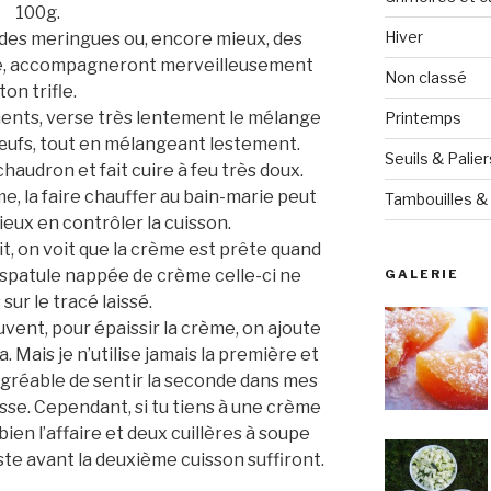
100g.
Hiver
 des meringues ou, encore mieux, des
ente, accompagneront merveilleusement
Non classé
ton trifle.
ents, verse très lentement le mélange
Printemps
 œufs, tout en mélangeant lestement.
Seuils & Palier
chaudron et fait cuire à feu très doux.
me, la faire chauffer au bain-marie peut
Tambouilles & 
eux en contrôler la cuisson.
, on voit que la crème est prête quand
 spatule nappée de crème celle-ci ne
GALERIE
sur le tracé laissé.
ouvent, pour épaissir la crème, on ajoute
. Mais je n’utilise jamais la première et
sagréable de sentir la seconde dans mes
asse. Cependant, si tu tiens à une crème
bien l’affaire et deux cuillères à soupe
ste avant la deuxième cuisson suffiront.