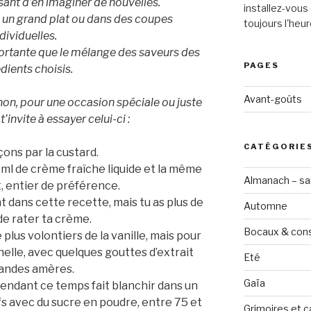
ant d’en imaginer de nouvelles.
installez-vous 
s un grand plat ou dans des coupes
toujours l'heur
dividuelles.
portante que le mélange des saveurs des
PAGES
dients choisis.
Avant-goûts
 non, pour une occasion spéciale ou juste
 t’invite à essayer celui-ci :
CATÉGORIE
ns par la custard.
l de crème fraîche liquide et la même
Almanach – sai
t, entier de préférence.
t dans cette recette, mais tu as plus de
Automne
de rater ta crème.
Bocaux & con
plus volontiers de la vanille, mais pour
annelle, avec quelques gouttes d’extrait
Eté
andes amères.
Gaïa
 pendant ce temps fait blanchir dans un
s avec du sucre en poudre, entre 75 et
Grimoires et c