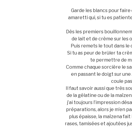
Garde les blancs pour faire
amaretti qui, si tu es pati
Dès les premiers bouillonnem
de lait et de crème sur les
Puis remets le tout dans le 
Si tu as peur de brûler ta crè
te permettre de mi
Comme chaque sorcière le sait
en passant le doigt sur une
coule pas 
Il faut savoir aussi que très s
de la gélatine ou de la maïzena
j’ai toujours l’impression dé
préparations, alors je m’en p
plus épaisse, la maïzena fait 
rases, tamisées et ajoutées ju