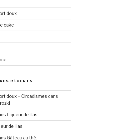
ort doux
ge cake
nce
RES RÉCENTS
ort doux – Circadismes
dans
rozki
ans
Liqueur de lilas
eur de lilas
ans
Gâteau au thé.