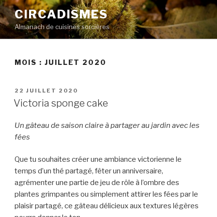
Aller
CIRCADISMES
au
Almanach de cuisines sorcières
contenu
principal
MOIS :
JUILLET 2020
PUBLIÉ
22 JUILLET 2020
LE
Victoria sponge cake
Un gâteau de saison claire à partager au jardin avec les
fées
Que tu souhaites créer une ambiance victorienne le
temps d’un thé partagé, fêter un anniversaire,
agrémenter une partie de jeu de rôle à l’ombre des
plantes grimpantes ou simplement attirer les fées par le
plaisir partagé, ce gâteau délicieux aux textures légères