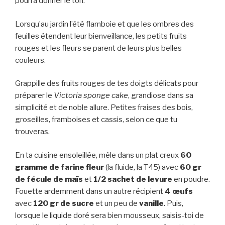
pourra donner le ton.
Lorsqu’au jardin l’été flamboie et que les ombres des
feuilles étendent leur bienveillance, les petits fruits
rouges et les fleurs se parent de leurs plus belles
couleurs.
Grappille des fruits rouges de tes doigts délicats pour
préparer le
Victoria sponge cake
, grandiose dans sa
simplicité et de noble allure. Petites fraises des bois,
groseilles, framboises et cassis, selon ce que tu
trouveras.
En ta cuisine ensoleillée, mêle dans un plat creux
60
gramme de farine fleur
(la fluide, la T45) avec
60 gr
de fécule de maïs
et
1/2 sachet de levure
en poudre.
Fouette ardemment dans un autre récipient
4 œufs
avec
120 gr de sucre
et un peu de
vanille
. Puis,
lorsque le liquide doré sera bien mousseux, saisis-toi de