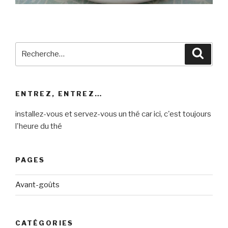
Recherche
Reche
pour
:
ENTREZ, ENTREZ…
installez-vous et servez-vous un thé car ici, c'est toujours
l'heure du thé
PAGES
Avant-goûts
CATÉGORIES