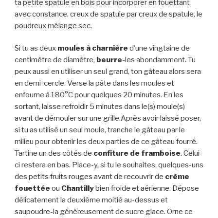
ta petite spatule en bois pour incorporer en fouettant
avec constance, creux de spatule par creux de spatule, le
poudreux mélange sec.
Si tu as deux
moules à charnière
d’une vingtaine de
centimètre de diamètre,
beurre
-les abondamment. Tu
peux aussi en utiliser un seul grand, ton gâteau alors sera
en demi-cercle. Verse la pâte dans les moules et
enfourne à 180°C pour quelques 20 minutes. En les
sortant, laisse refroidir 5 minutes dans le(s) moule(s)
avant de démouler sur une grille.Après avoir laissé poser,
si tu as utilisé un seul moule, tranche le gâteau par le
milieu pour obtenir les deux parties de ce gâteau fourré.
Tartine un des côtés de
confiture de framboise
. Celui-
ci restera en bas. Place-y, si tu le souhaites, quelques-uns
des petits fruits rouges avant de recouvrir de
crème
fouettée
ou
Chantilly
bien froide et aérienne. Dépose
délicatement la deuxième moitié au-dessus et
saupoudre-la généreusement de sucre glace. Orne ce