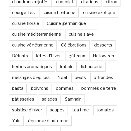
chaudrons mijotés
chocolat
citations
citron
courgettes
cuisine bretonne
cuisine exotique
cuisine florale
Cuisine germanique
cuisine méditerranéenne
cuisine slave
cuisine végétarienne
Célébrations
desserts
Défunts
fêtes d'hiver
gâteaux
Halloween
herbes aromatiques
Imbolc
lichouserie
mélanges d'épices
Noël
oeufs
offrandes
pasta
poivrons
pommes
pommes de terre
pâtisseries
salades
Samhain
solstice d'hiver
soupes
tea time
tomates
Yule
équinoxe d'automne