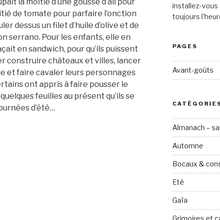
pait la moitié d’une gousse d’ail pour
installez-vous 
itié de tomate pour parfaire l’onction
toujours l'heur
ler dessus un filet d’huile d’olive et de
 serrano. Pour les enfants, elle en
PAGES
laçait en sandwich, pour qu’ils puissent
r construire châteaux et villes, lancer
Avant-goûts
ble et faire cavaler leurs personnages
rtains ont appris à faire pousser le
i quelques feuilles au présent qu’ils se
CATÉGORIE
 journées d’été…
Almanach – sai
Automne
Bocaux & con
Eté
Gaïa
Grimoires et c