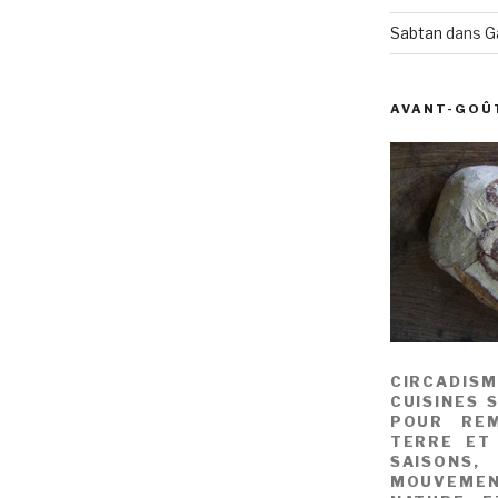
Sabtan
dans
G
AVANT-GOÛ
CIRCADIS
CUISINES 
POUR REM
TERRE ET
SAISONS
MOUVEME