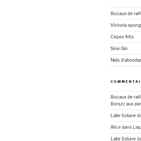
Bocaux de raif
Victoria spon
Cèpes frits
Sloe Gin
Nids d’abonda
COMMENTAI
Bocaux de raif
Borszc aux pie
Lalie Solune
d
Alice
dans
Liqu
Lalie Solune
d