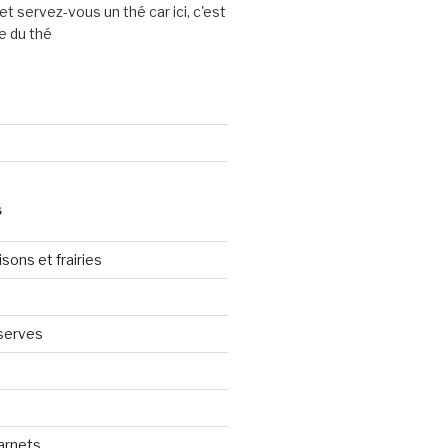
et servez-vous un thé car ici, c'est
e du thé
S
sons et frairies
serves
arnets