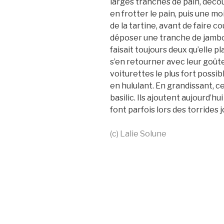
larges tranches de pain, décou
en frotter le pain, puis une mo
de la tartine, avant de faire cou
déposer une tranche de jambon
faisait toujours deux qu’elle p
s’en retourner avec leur goûte
voiturettes le plus fort possi
en hululant. En grandissant, ce
basilic. Ils ajoutent aujourd’hu
font parfois lors des torrides
(c) Lalie Solune