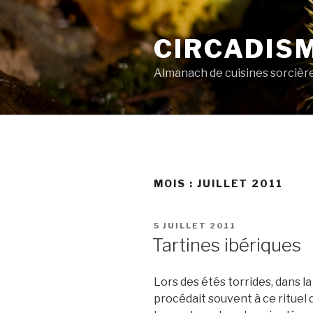
Aller
au
CIRCADIS
contenu
principal
Almanach de cuisines sorcièr
MOIS :
JUILLET 2011
PUBLIÉ
5 JUILLET 2011
LE
Tartines ibériques
Lors des étés torrides, dans la
procédait souvent à ce rituel d