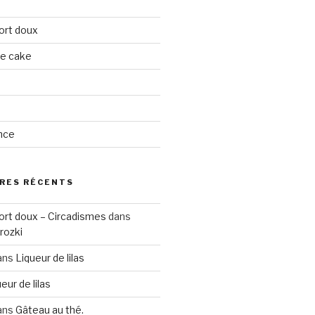
ort doux
ge cake
nce
RES RÉCENTS
ort doux – Circadismes
dans
rozki
ans
Liqueur de lilas
eur de lilas
ans
Gâteau au thé.