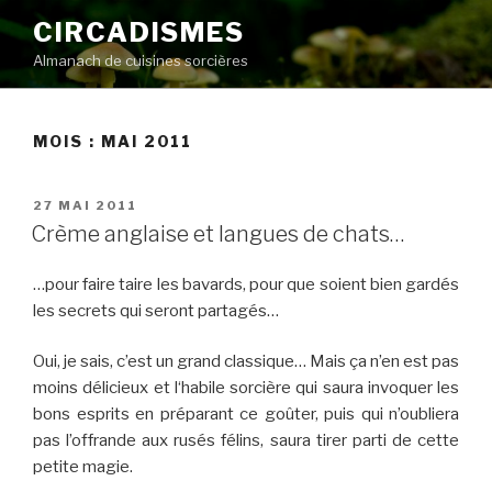
Aller
CIRCADISMES
au
Almanach de cuisines sorcières
contenu
principal
MOIS :
MAI 2011
PUBLIÉ
27 MAI 2011
LE
Crème anglaise et langues de chats…
…pour faire taire les bavards, pour que soient bien gardés
les secrets qui seront partagés…
Oui, je sais, c’est un grand classique… Mais ça n’en est pas
moins délicieux et l‘habile sorcière qui saura invoquer les
bons esprits en préparant ce goûter, puis qui n’oubliera
pas l’offrande aux rusés félins, saura tirer parti de cette
petite magie.