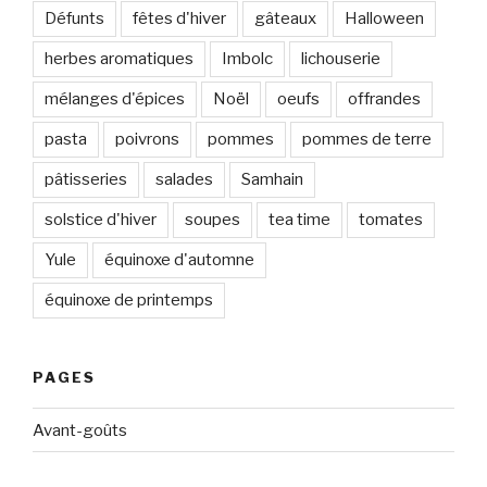
Défunts
fêtes d'hiver
gâteaux
Halloween
herbes aromatiques
Imbolc
lichouserie
mélanges d'épices
Noël
oeufs
offrandes
pasta
poivrons
pommes
pommes de terre
pâtisseries
salades
Samhain
solstice d'hiver
soupes
tea time
tomates
Yule
équinoxe d'automne
équinoxe de printemps
PAGES
Avant-goûts