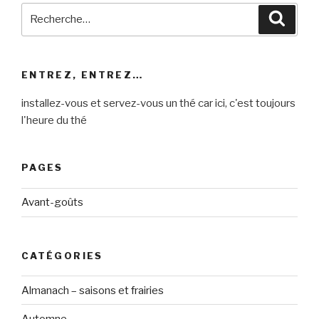
Recherche
Reche
pour
:
ENTREZ, ENTREZ…
installez-vous et servez-vous un thé car ici, c'est toujours
l'heure du thé
PAGES
Avant-goûts
CATÉGORIES
Almanach – saisons et frairies
Automne