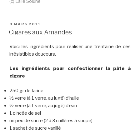
(c) Lalie Solune
PUBLIÉ
8 MARS 2011
LE
Cigares aux Amandes
Voici les ingrédients pour réaliser une trentaine de ces
irrésistibles douceurs.
Les ingrédients pour confectionner la pâte à
cigare
250 gr de farine
½ verre (à 1 verre, au jugé) d’huile
½ verre (à 1 verre, au jugé) d’eau
1 pincée de sel
un peu de sucre (2 à 3 cuillères à soupe)
1 sachet de sucre vanillé