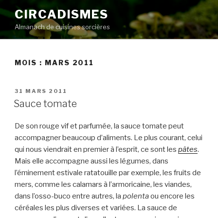
Aller
CIRCADISMES
au
Almanach de cuisines sorcières
contenu
principal
MOIS :
MARS 2011
PUBLIÉ
31 MARS 2011
LE
Sauce tomate
De son rouge vif et parfumée, la sauce tomate peut
accompagner beaucoup d’aliments. Le plus courant, celui
qui nous viendrait en premier à l’esprit, ce sont les
pâtes
.
Mais elle accompagne aussi les légumes, dans
l’éminement estivale ratatouille par exemple, les fruits de
mers, comme les calamars à l’armoricaine, les viandes,
dans l’osso-buco entre autres, la
polenta
ou encore les
céréales les plus diverses et variées. La sauce de