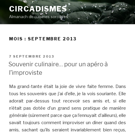
Aller
CIRCADISMES
au
Almanach de cuisines sorcières
contenu
principal
MOIS :
SEPTEMBRE 2013
PUBLIÉ
7 SEPTEMBRE 2013
LE
Souvenir culinaire… pour un apéro à
l’improviste
Ma grand-tante était la joie de vivre faite femme. Dans
tous les souvenirs que j’ai d’elle, je la vois souriante. Elle
adorait par-dessus tout recevoir ses amis et, si elle
n’était pas dotée d’un grand sens pratique de manière
générale (sûrement parce que ça l’ennuyait d’ailleurs), elle
savait toujours comment improviser un dîner quand des
amis, sachant qu’ils seraient invariablement bien reçus,