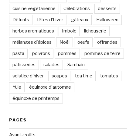
cuisine végétarienne
Célébrations
desserts
Défunts
fêtes d'hiver
gâteaux
Halloween
herbes aromatiques
Imbolc
lichouserie
mélanges d'épices
Noël
oeufs
offrandes
pasta
poivrons
pommes
pommes de terre
pâtisseries
salades
Samhain
solstice d'hiver
soupes
tea time
tomates
Yule
équinoxe d'automne
équinoxe de printemps
PAGES
Avant-goûts