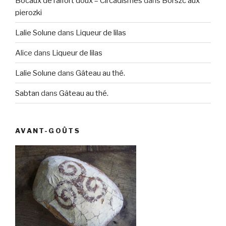
Bocaux de raifort doux – Circadismes
dans
Borszc aux
pierozki
Lalie Solune
dans
Liqueur de lilas
Alice
dans
Liqueur de lilas
Lalie Solune
dans
Gâteau au thé.
Sabtan
dans
Gâteau au thé.
AVANT-GOÛTS