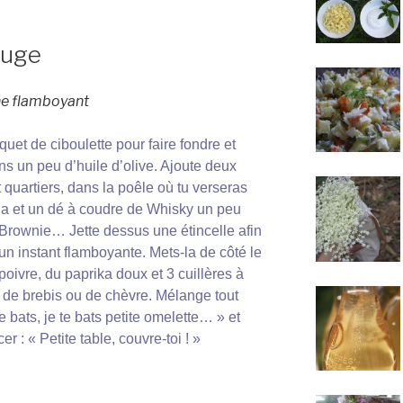
ouge
ne flamboyant
uet de ciboulette pour faire fondre et
s un peu d’huile d’olive. Ajoute deux
quartiers, dans la poêle où tu verseras
ia et un dé à coudre de Whisky un peu
e Brownie… Jette dessus une étincelle afin
un instant flamboyante. Mets-la de côté le
oivre, du paprika doux et 3 cuillères à
e, de brebis ou de chèvre. Mélange tout
bats, je te bats petite omelette… » et
er : « Petite table, couvre-toi ! »