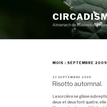
Aller
au
CIRCADIS
contenu
principal
Almanach de cuisines sorcièr
MOIS :
SEPTEMBRE 200
PUBLIÉ
27 SEPTEMBRE 2009
LE
Risotto automnal.
La sorcière se glisse subrepti
deux et deux font quatre, elle