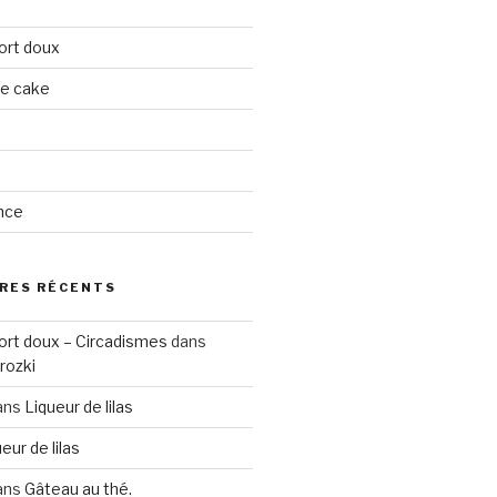
ort doux
ge cake
nce
RES RÉCENTS
ort doux – Circadismes
dans
rozki
ans
Liqueur de lilas
eur de lilas
ans
Gâteau au thé.