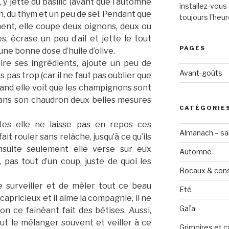
), y jette du basilic (avant que l’automne
installez-vous 
igan, du thym et un peu de sel. Pendant que
toujours l'heur
ent, elle coupe deux oignons, deux ou
s, écrase un peu d’ail et jette le tout
PAGES
ne bonne dose d’huile d’olive.
cuire ses ingrédients, ajoute un peu de
Avant-goûts
s pas trop (car il ne faut pas oublier que
 quand elle voit que les champignons sont
 dans son chaudron deux belles mesures
CATÉGORIE
es elle ne laisse pas en repos ces
Almanach – sai
fait rouler sans relâche, jusqu’à ce qu’ils
nsuite seulement elle verse sur eux
Automne
 pas tout d’un coup, juste de quoi les
Bocaux & con
e surveiller et de mêler tout ce beau
Eté
capricieux et il aime la compagnie, il ne
Gaïa
inon ce fainéant fait des bêtises. Aussi,
ut le mélanger souvent et veiller à ce
Grimoires et c