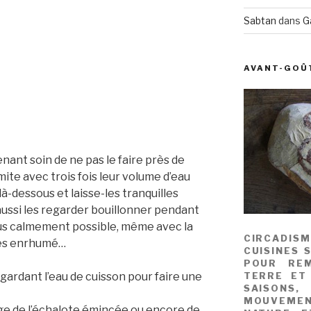
Sabtan
dans
G
AVANT-GOÛ
enant soin de ne pas le faire près de
mite avec trois fois leur volume d’eau
à-dessous et laisse-les tranquilles
ussi les regarder bouillonner pendant
lus calmement possible, même avec la
CIRCADIS
u es enrhumé…
CUISINES 
POUR REM
 gardant l’eau de cuisson pour faire une
TERRE ET
SAISONS
MOUVEME
ge de l’échalote émincée ou encore de