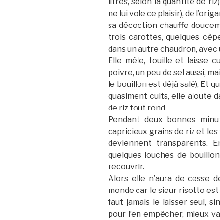
litres, selon la quantité de riz
ne lui vole ce plaisir), de l’or
sa décoction chauffe doucem
trois carottes, quelques cèpe
dans un autre chaudron, avec u
Elle mêle, touille et laisse 
poivre, un peu de sel aussi, mai
le bouillon est déjà salé), Et
quasiment cuits, elle ajoute
de riz tout rond.
Pendant deux bonnes minut
capricieux grains de riz et les 
deviennent transparents. E
quelques louches de bouillon,
recouvrir.
Alors elle n’aura de cesse d
monde car le sieur risotto est 
faut jamais le laisser seul, s
pour l’en empêcher, mieux va