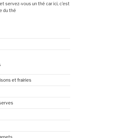
et servez-vous un thé car ici, c'est
e du thé
S
sons et frairies
serves
arnets