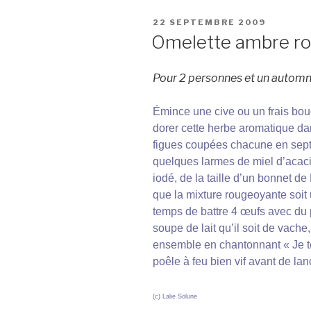
PUBLIÉ
22 SEPTEMBRE 2009
LE
Omelette ambre r
Pour 2 personnes et un autom
Émince une cive ou un frais bouq
dorer cette herbe aromatique dan
figues coupées chacune en sept 
quelques larmes de miel d’acac
iodé, de la taille d’un bonnet d
que la mixture rougeoyante soit 
temps de battre 4 œufs avec du p
soupe de lait qu’il soit de vach
ensemble en chantonnant « Je te 
poêle à feu bien vif avant de lanc
(c) Lalie Solune