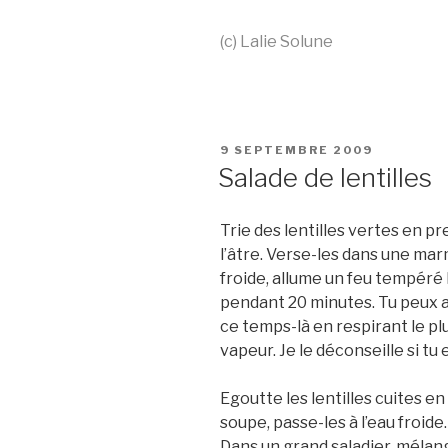
(c) Lalie Solune
PUBLIÉ
9 SEPTEMBRE 2009
LE
Salade de lentilles
Trie des lentilles vertes en pr
l’âtre. Verse-les dans une mar
froide, allume un feu tempéré l
pendant 20 minutes. Tu peux a
ce temps-là en respirant le p
vapeur. Je le déconseille si t
Egoutte les lentilles cuites en
soupe, passe-les à l’eau froide.
Dans un grand saladier, mélan