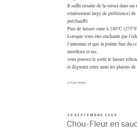
Il suffit ensuite de la verser dans un
relativement large de préférence) de 
préchauffé
Puis de laisser cuire à 140°C (275
Lorsque vous êtes enchanté par l’od
l’automne et que la pointe fine du c
moelleux et sec,
vous pouvez le sortir le laisser refr
et déguster entre amis les plaisirs d
(c) Lalie Solune
PUBLIÉ
19 SEPTEMBRE 2009
LE
Chou-Fleur en sauc