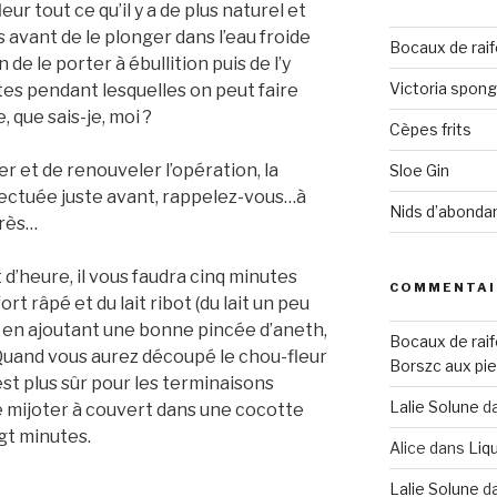
fleur tout ce qu’il y a de plus naturel et
es avant de le plonger dans l’eau froide
Bocaux de raif
e le porter à ébullition puis de l’y
Victoria spon
tes pendant lesquelles on peut faire
 que sais-je, moi ?
Cèpes frits
er et de renouveler l’opération, la
Sloe Gin
fectuée juste avant, rappelez-vous…à
Nids d’abonda
près…
d’heure, il vous faudra cinq minutes
COMMENTAI
ort râpé et du lait ribot (du lait un peu
, en ajoutant une bonne pincée d’aneth,
Bocaux de raif
 Quand vous aurez découpé le chou-fleur
Borszc aux pie
’est plus sûr pour les terminaisons
Lalie Solune
d
ire mijoter à couvert dans une cocotte
gt minutes.
Alice
dans
Liqu
Lalie Solune
d