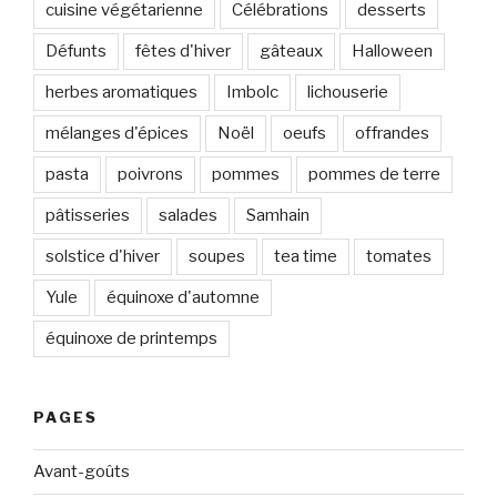
cuisine végétarienne
Célébrations
desserts
Défunts
fêtes d'hiver
gâteaux
Halloween
herbes aromatiques
Imbolc
lichouserie
mélanges d'épices
Noël
oeufs
offrandes
pasta
poivrons
pommes
pommes de terre
pâtisseries
salades
Samhain
solstice d'hiver
soupes
tea time
tomates
Yule
équinoxe d'automne
équinoxe de printemps
PAGES
Avant-goûts