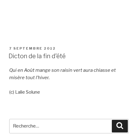
PUBLIÉ
7 SEPTEMBRE 2012
LE
Dicton de la fin d’été
Qui en Août mange son raisin vert aura chiasse et
misère tout l’hiver.
(c) Lalie Solune
Recherche
Reche
pour
: