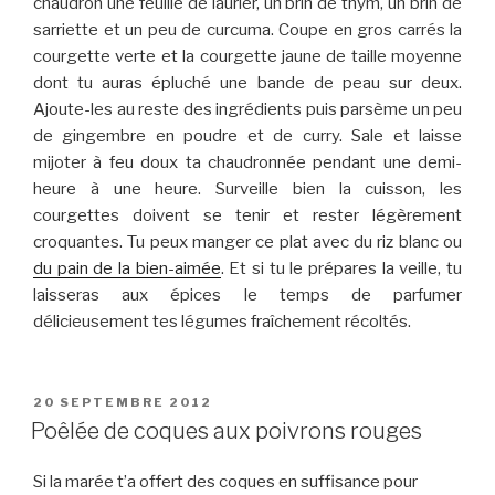
chaudron une feuille de laurier, un brin de thym, un brin de
sarriette et un peu de curcuma. Coupe en gros carrés la
courgette verte et la courgette jaune de taille moyenne
dont tu auras épluché une bande de peau sur deux.
Ajoute-les au reste des ingrédients puis parsème un peu
de gingembre en poudre et de curry. Sale et laisse
mijoter à feu doux ta chaudronnée pendant une demi-
heure à une heure. Surveille bien la cuisson, les
courgettes doivent se tenir et rester légèrement
croquantes. Tu peux manger ce plat avec du riz blanc ou
du pain de la bien-aimée
. Et si tu le prépares la veille, tu
laisseras aux épices le temps de parfumer
délicieusement tes légumes fraîchement récoltés.
PUBLIÉ
20 SEPTEMBRE 2012
LE
Poêlée de coques aux poivrons rouges
Si la marée t’a offert des coques en suffisance pour