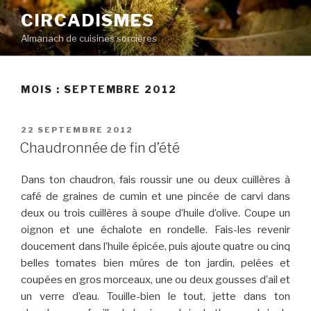
Aller
CIRCADISMES
au
Almanach de cuisines sorcières
contenu
principal
MOIS :
SEPTEMBRE 2012
PUBLIÉ
22 SEPTEMBRE 2012
LE
Chaudronnée de fin d’été
Dans ton chaudron, fais roussir une ou deux cuillères à
café de graines de cumin et une pincée de carvi dans
deux ou trois cuillères à soupe d’huile d’olive. Coupe un
oignon et une échalote en rondelle. Fais-les revenir
doucement dans l’huile épicée, puis ajoute quatre ou cinq
belles tomates bien mûres de ton jardin, pelées et
coupées en gros morceaux, une ou deux gousses d’ail et
un verre d’eau. Touille-bien le tout, jette dans ton