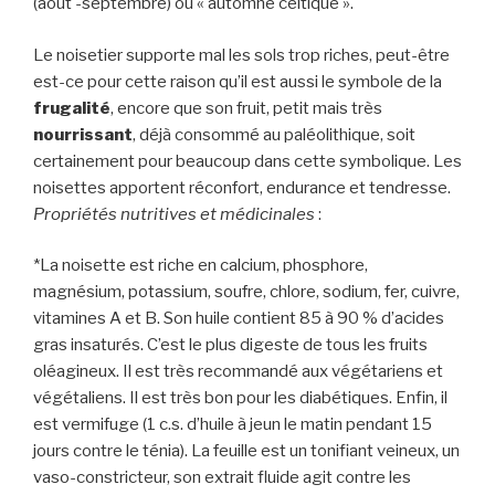
(août -septembre) ou « automne celtique ».
Le noisetier supporte mal les sols trop riches, peut-être
est-ce pour cette raison qu’il est aussi le symbole de la
frugalité
, encore que son fruit, petit mais très
nourrissant
, déjà consommé au paléolithique, soit
certainement pour beaucoup dans cette symbolique. Les
noisettes apportent réconfort, endurance et tendresse.
Propriétés nutritives et médicinales
:
*La noisette est riche en calcium, phosphore,
magnésium, potassium, soufre, chlore, sodium, fer, cuivre,
vitamines A et B. Son huile contient 85 à 90 % d’acides
gras insaturés. C’est le plus digeste de tous les fruits
oléagineux. Il est très recommandé aux végétariens et
végétaliens. Il est très bon pour les diabétiques. Enfin, il
est vermifuge (1 c.s. d’huile à jeun le matin pendant 15
jours contre le ténia). La feuille est un tonifiant veineux, un
vaso-constricteur, son extrait fluide agit contre les