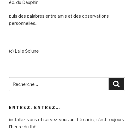
éd. du Dauphin.
puis des palabres entre amis et des observations
personnelles…
(c) Lalie Solune
Recherche
Reche
pour
:
ENTREZ, ENTREZ…
installez-vous et servez-vous un thé car ici, c'est toujours
l'heure du thé