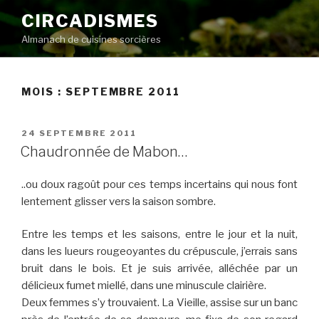
Aller
CIRCADISMES
au
Almanach de cuisines sorcières
contenu
principal
MOIS :
SEPTEMBRE 2011
PUBLIÉ
24 SEPTEMBRE 2011
LE
Chaudronnée de Mabon…
..ou doux ragoût pour ces temps incertains qui nous font
lentement glisser vers la saison sombre.
Entre les temps et les saisons, entre le jour et la nuit,
dans les lueurs rougeoyantes du crépuscule, j’errais sans
bruit dans le bois. Et je suis arrivée, alléchée par un
délicieux fumet miellé, dans une minuscule clairière.
Deux femmes s’y trouvaient. La Vieille, assise sur un banc