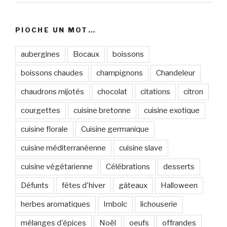
PIOCHE UN MOT…
aubergines
Bocaux
boissons
boissons chaudes
champignons
Chandeleur
chaudrons mijotés
chocolat
citations
citron
courgettes
cuisine bretonne
cuisine exotique
cuisine florale
Cuisine germanique
cuisine méditerranéenne
cuisine slave
cuisine végétarienne
Célébrations
desserts
Défunts
fêtes d'hiver
gâteaux
Halloween
herbes aromatiques
Imbolc
lichouserie
mélanges d'épices
Noël
oeufs
offrandes