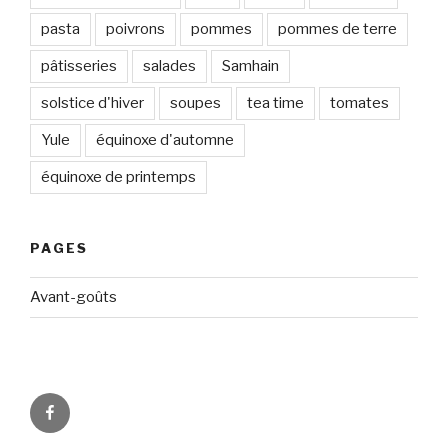
pasta
poivrons
pommes
pommes de terre
pâtisseries
salades
Samhain
solstice d'hiver
soupes
tea time
tomates
Yule
équinoxe d'automne
équinoxe de printemps
PAGES
Avant-goûts
Circadismes
sur