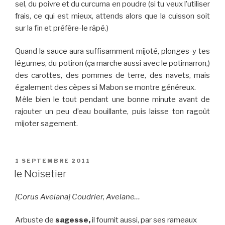
sel, du poivre et du curcuma en poudre (si tu veux l’utiliser
frais, ce qui est mieux, attends alors que la cuisson soit
sur la fin et préfère-le râpé.)
Quand la sauce aura suffisamment mijoté, plonges-y tes
légumes, du potiron (ça marche aussi avec le potimarron,)
des carottes, des pommes de terre, des navets, mais
également des cèpes si Mabon se montre généreux.
Mêle bien le tout pendant une bonne minute avant de
rajouter un peu d’eau bouillante, puis laisse ton ragoût
mijoter sagement.
PUBLIÉ
1 SEPTEMBRE 2011
LE
le Noisetier
[Corus Avelana] Coudrier, Avelane…
Arbuste de
sagesse,
il fournit aussi, par ses rameaux