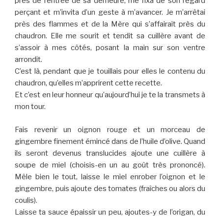
près de l’entrée de sa demeure, me fixa de son regard
perçant et m’invita d’un geste à m’avancer. Je m’arrêtai
près des flammes et de la Mère qui s’affairait près du
chaudron. Elle me sourit et tendit sa cuillère avant de
s’assoir à mes côtés, posant la main sur son ventre
arrondit.
C’est là, pendant que je touillais pour elles le contenu du
chaudron, qu’elles m’apprirent cette recette.
Et c’est en leur honneur qu’aujourd’hui je te la transmets à
mon tour.
Fais revenir un oignon rouge et un morceau de
gingembre finement émincé dans de l’huile d’olive. Quand
ils seront devenus translucides ajoute une cuillère à
soupe de miel (choisis-en un au goût très prononcé).
Mêle bien le tout, laisse le miel enrober l’oignon et le
gingembre, puis ajoute des tomates (fraîches ou alors du
coulis).
Laisse ta sauce épaissir un peu, ajoutes-y de l’origan, du