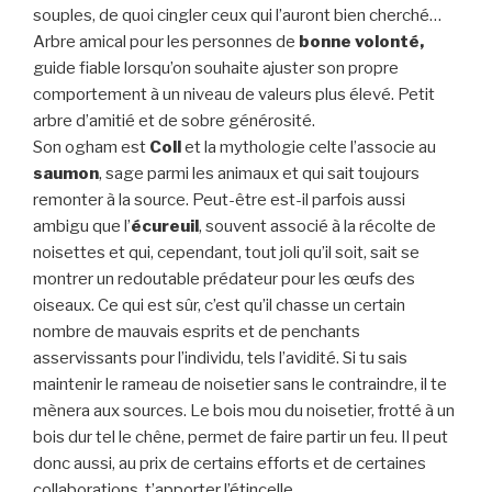
souples, de quoi cingler ceux qui l’auront bien cherché…
Arbre amical pour les personnes de
bonne volonté,
guide fiable lorsqu’on souhaite ajuster son propre
comportement à un niveau de valeurs plus élevé. Petit
arbre d’amitié et de sobre générosité.
Son ogham est
Coll
et la mythologie celte l’associe au
saumon
, sage parmi les animaux et qui sait toujours
remonter à la source. Peut-être est-il parfois aussi
ambigu que l’
écureuil
, souvent associé à la récolte de
noisettes et qui, cependant, tout joli qu’il soit, sait se
montrer un redoutable prédateur pour les œufs des
oiseaux. Ce qui est sûr, c’est qu’il chasse un certain
nombre de mauvais esprits et de penchants
asservissants pour l’individu, tels l’avidité. Si tu sais
maintenir le rameau de noisetier sans le contraindre, il te
mènera aux sources. Le bois mou du noisetier, frotté à un
bois dur tel le chêne, permet de faire partir un feu. Il peut
donc aussi, au prix de certains efforts et de certaines
collaborations, t’apporter l’étincelle.