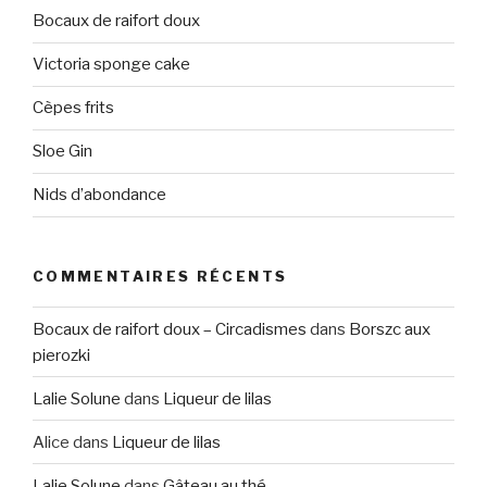
Bocaux de raifort doux
Victoria sponge cake
Cèpes frits
Sloe Gin
Nids d’abondance
COMMENTAIRES RÉCENTS
Bocaux de raifort doux – Circadismes
dans
Borszc aux
pierozki
Lalie Solune
dans
Liqueur de lilas
Alice
dans
Liqueur de lilas
Lalie Solune
dans
Gâteau au thé.