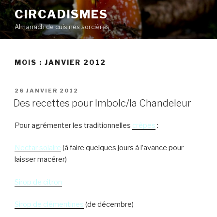
Aller
CIRCADISMES
au
Almanach de cuisines sorcières
contenu
principal
MOIS :
JANVIER 2012
PUBLIÉ
26 JANVIER 2012
LE
Des recettes pour Imbolc/la Chandeleur
Pour agrémenter les traditionnelles
crêpes
:
Nectar solaire
(à faire quelques jours à l’avance pour
laisser macérer)
Sirop de citron
Sirop de clémentines
(de décembre)