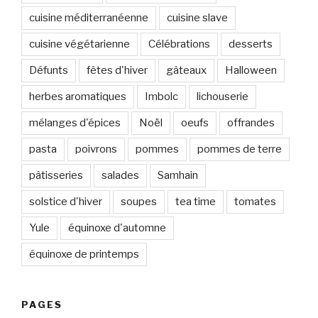
cuisine méditerranéenne
cuisine slave
cuisine végétarienne
Célébrations
desserts
Défunts
fêtes d'hiver
gâteaux
Halloween
herbes aromatiques
Imbolc
lichouserie
mélanges d'épices
Noël
oeufs
offrandes
pasta
poivrons
pommes
pommes de terre
pâtisseries
salades
Samhain
solstice d'hiver
soupes
tea time
tomates
Yule
équinoxe d'automne
équinoxe de printemps
PAGES