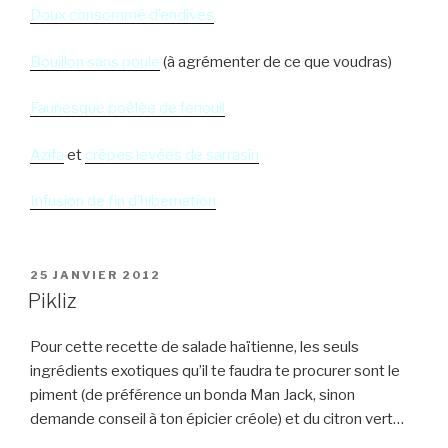
Doux consommé d’endives
Bouillon sans poule
(à agrémenter de ce que voudras)
Faunesque poêlée de fenouil
Azifa
et
crêpes levées de sarrasin
Infusion de fin d’hibernation
PUBLIÉ
25 JANVIER 2012
LE
Pikliz
Pour cette recette de salade haïtienne, les seuls
ingrédients exotiques qu’il te faudra te procurer sont le
piment (de préférence un bonda Man Jack, sinon
demande conseil à ton épicier créole) et du citron vert…