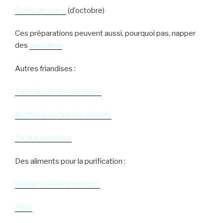
Gelée de coing
(d’octobre)
Ces préparations peuvent aussi, pourquoi pas, napper
des
pancakes
Autres friandises :
Tarte au citron meringuée
Muffins pour la triple déesse
Far aux pruneaux
Des aliments pour la purification :
Salade d’avant les crocus
Pikliz