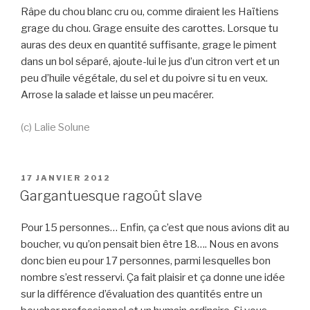
Râpe du chou blanc cru ou, comme diraient les Haïtiens
grage du chou. Grage ensuite des carottes. Lorsque tu
auras des deux en quantité suffisante, grage le piment
dans un bol séparé, ajoute-lui le jus d’un citron vert et un
peu d’huile végétale, du sel et du poivre si tu en veux.
Arrose la salade et laisse un peu macérer.
(c) Lalie Solune
PUBLIÉ
17 JANVIER 2012
LE
Gargantuesque ragoût slave
Pour 15 personnes… Enfin, ça c’est que nous avions dit au
boucher, vu qu’on pensait bien être 18…. Nous en avons
donc bien eu pour 17 personnes, parmi lesquelles bon
nombre s’est resservi. Ça fait plaisir et ça donne une idée
sur la différence d’évaluation des quantités entre un