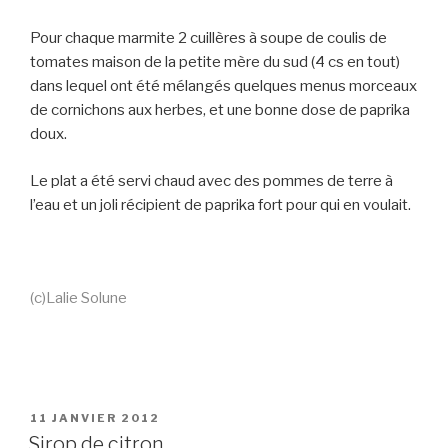
Pour chaque marmite 2 cuillères à soupe de coulis de
tomates maison de la petite mère du sud (4 cs en tout)
dans lequel ont été mélangés quelques menus morceaux
de cornichons aux herbes, et une bonne dose de paprika
doux.
Le plat a été servi chaud avec des pommes de terre à
l’eau et un joli récipient de paprika fort pour qui en voulait.
(c)Lalie Solune
PUBLIÉ
11 JANVIER 2012
LE
Sirop de citron