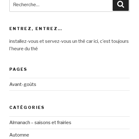
Recherche
Reche
pour
:
ENTREZ, ENTREZ…
installez-vous et servez-vous un thé car ici, c'est toujours
l'heure du thé
PAGES
Avant-goûts
CATÉGORIES
Almanach – saisons et frairies
Automne