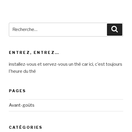
Recherche
Reche
pour
:
ENTREZ, ENTREZ…
installez-vous et servez-vous un thé car ici, c'est toujours
l'heure du thé
PAGES
Avant-goûts
CATÉGORIES