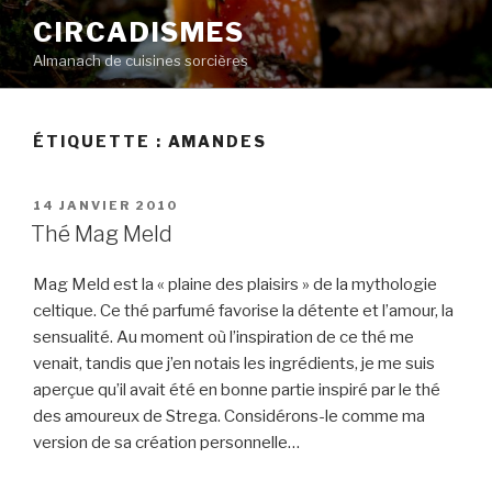
Aller
CIRCADISMES
au
Almanach de cuisines sorcières
contenu
principal
ÉTIQUETTE :
AMANDES
PUBLIÉ
14 JANVIER 2010
LE
Thé Mag Meld
Mag Meld est la « plaine des plaisirs » de la mythologie
celtique. Ce thé parfumé favorise la détente et l’amour, la
sensualité. Au moment où l’inspiration de ce thé me
venait, tandis que j’en notais les ingrédients, je me suis
aperçue qu’il avait été en bonne partie inspiré par le thé
des amoureux de Strega. Considérons-le comme ma
version de sa création personnelle…