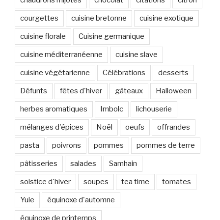
courgettes
cuisine bretonne
cuisine exotique
cuisine florale
Cuisine germanique
cuisine méditerranéenne
cuisine slave
cuisine végétarienne
Célébrations
desserts
Défunts
fêtes d'hiver
gâteaux
Halloween
herbes aromatiques
Imbolc
lichouserie
mélanges d'épices
Noël
oeufs
offrandes
pasta
poivrons
pommes
pommes de terre
pâtisseries
salades
Samhain
solstice d'hiver
soupes
tea time
tomates
Yule
équinoxe d'automne
équinoxe de printemps