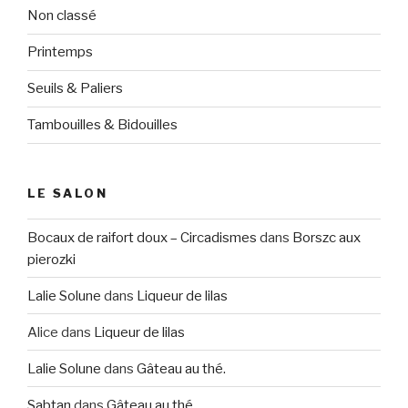
Non classé
Printemps
Seuils & Paliers
Tambouilles & Bidouilles
LE SALON
Bocaux de raifort doux – Circadismes
dans
Borszc aux
pierozki
Lalie Solune
dans
Liqueur de lilas
Alice
dans
Liqueur de lilas
Lalie Solune
dans
Gâteau au thé.
Sabtan
dans
Gâteau au thé.