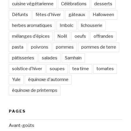
cuisine végétarienne
Célébrations
desserts
Défunts
fêtes d'hiver
gâteaux
Halloween
herbes aromatiques
Imbolc
lichouserie
mélanges d'épices
Noël
oeufs
offrandes
pasta
poivrons
pommes
pommes de terre
pâtisseries
salades
Samhain
solstice d'hiver
soupes
tea time
tomates
Yule
équinoxe d'automne
équinoxe de printemps
PAGES
Avant-goûts