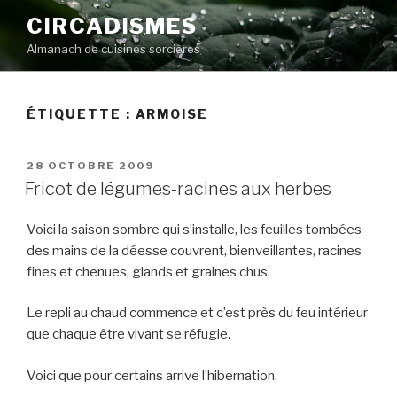
Aller
CIRCADISMES
au
Almanach de cuisines sorcières
contenu
principal
ÉTIQUETTE :
ARMOISE
PUBLIÉ
28 OCTOBRE 2009
LE
Fricot de légumes-racines aux herbes
Voici la saison sombre qui s’installe, les feuilles tombées
des mains de la déesse couvrent, bienveillantes, racines
fines et chenues, glands et graines chus.
Le repli au chaud commence et c’est près du feu intérieur
que chaque être vivant se réfugie.
Voici que pour certains arrive l’hibernation.