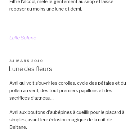
Filtre l’alcool, mêle le gentement au sirop et laisse
reposer au moins une lune et demi.
Lalie Solune
PUBLIÉ
31 MARS 2010
LE
Lune des fleurs
Avril qui voit s’ouvrir les corolles, cycle des pétales et du
pollen au vent, des tout premiers papillons et des
sacrifices d’agneau…
Avril aux boutons d’aubépines à cueillir pour le placard à
simples, avant leur éclosion magique de la nuit de
Beltane.