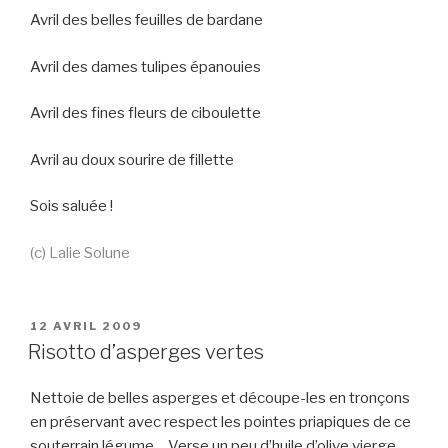
Avril des belles feuilles de bardane
Avril des dames tulipes épanouies
Avril des fines fleurs de ciboulette
Avril au doux sourire de fillette
Sois saluée !
(c) Lalie Solune
PUBLIÉ
12 AVRIL 2009
LE
Risotto d’asperges vertes
Nettoie de belles asperges et découpe-les en tronçons
en préservant avec respect les pointes priapiques de ce
souterrain légume… Verse un peu d’huile d’olive vierge