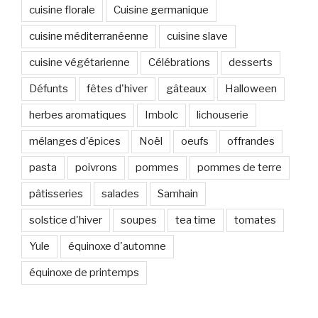
cuisine florale
Cuisine germanique
cuisine méditerranéenne
cuisine slave
cuisine végétarienne
Célébrations
desserts
Défunts
fêtes d'hiver
gâteaux
Halloween
herbes aromatiques
Imbolc
lichouserie
mélanges d'épices
Noël
oeufs
offrandes
pasta
poivrons
pommes
pommes de terre
pâtisseries
salades
Samhain
solstice d'hiver
soupes
tea time
tomates
Yule
équinoxe d'automne
équinoxe de printemps