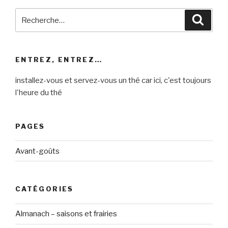
Recherche
Reche
pour
:
ENTREZ, ENTREZ…
installez-vous et servez-vous un thé car ici, c'est toujours
l'heure du thé
PAGES
Avant-goûts
CATÉGORIES
Almanach – saisons et frairies