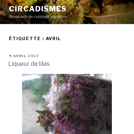
Aller
CIRCADISMES
au
Almanach de cuisines sorcières
contenu
principal
ÉTIQUETTE :
AVRIL
PUBLIÉ
9 AVRIL 2017
LE
Liqueur de lilas