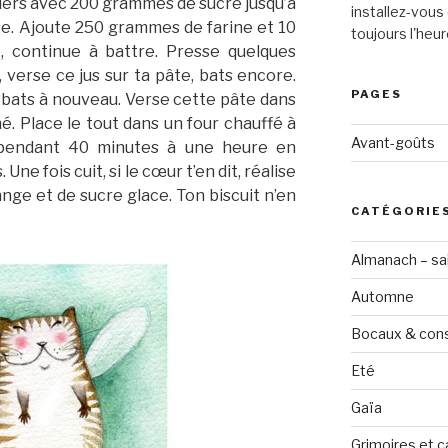
iers avec 200 grammes de sucre jusqu’à
installez-vous 
e. Ajoute 250 grammes de farine et 10
toujours l'heur
 continue à battre. Presse quelques
 verse ce jus sur ta pâte, bats encore.
PAGES
, bats à nouveau. Verse cette pâte dans
é. Place le tout dans un four chauffé à
Avant-goûts
 pendant 40 minutes à une heure en
ne fois cuit, si le cœur t’en dit, réalise
range et de sucre glace. Ton biscuit n’en
CATÉGORIE
Almanach – sai
Automne
Bocaux & con
Eté
Gaïa
Grimoires et c