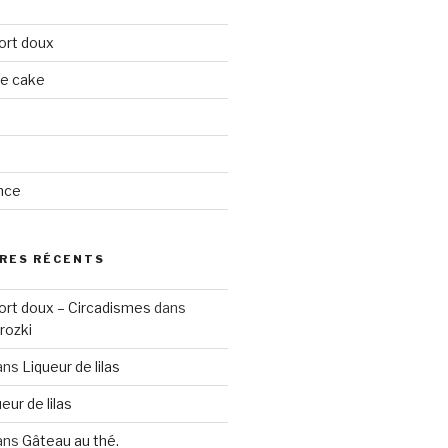
ort doux
ge cake
nce
RES RÉCENTS
ort doux – Circadismes
dans
rozki
ans
Liqueur de lilas
eur de lilas
ans
Gâteau au thé.