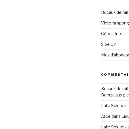
Bocaux de raif
Victoria spon
Cèpes frits
Sloe Gin
Nids d’abonda
COMMENTAI
Bocaux de raif
Borszc aux pie
Lalie Solune
d
Alice
dans
Liqu
Lalie Solune
d