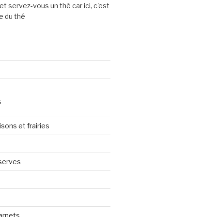
et servez-vous un thé car ici, c'est
e du thé
S
sons et frairies
serves
arnets