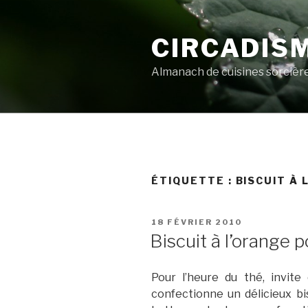
Aller
au
CIRCADIS
contenu
principal
Almanach de cuisines sorcièr
ÉTIQUETTE :
BISCUIT À 
PUBLIÉ
18 FÉVRIER 2010
LE
Biscuit à l’orange p
Pour l’heure du thé, invit
confectionne un délicieux bisc