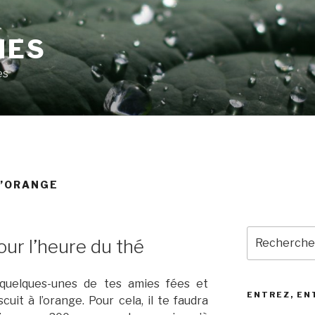
MES
es
L’ORANGE
Recherche
our l’heure du thé
pour
:
e quelques-unes de tes amies fées et
ENTREZ, EN
uit à l’orange. Pour cela, il te faudra