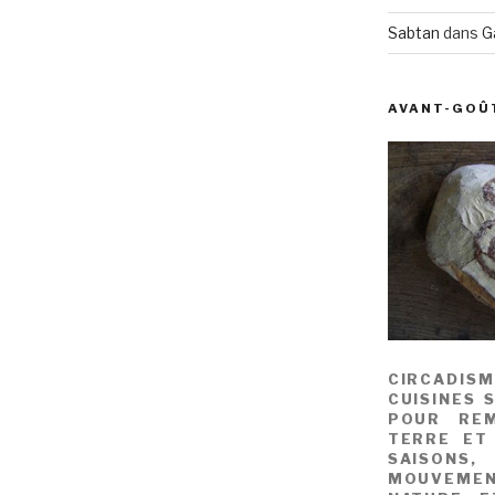
Sabtan
dans
G
AVANT-GOÛ
CIRCADIS
CUISINES 
POUR REM
TERRE ET
SAISONS
MOUVEME