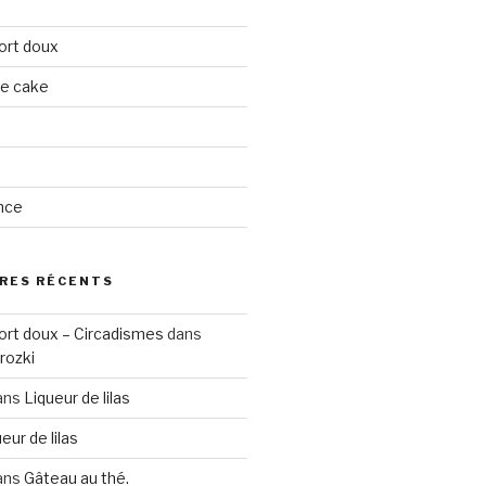
ort doux
ge cake
nce
RES RÉCENTS
ort doux – Circadismes
dans
rozki
ans
Liqueur de lilas
eur de lilas
ans
Gâteau au thé.