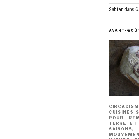
Sabtan
dans
G
AVANT-GOÛ
CIRCADIS
CUISINES 
POUR REM
TERRE ET
SAISONS
MOUVEME