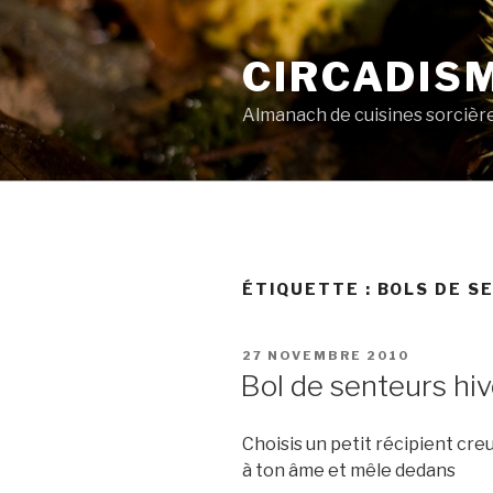
Aller
au
CIRCADIS
contenu
principal
Almanach de cuisines sorcièr
ÉTIQUETTE :
BOLS DE S
PUBLIÉ
27 NOVEMBRE 2010
LE
Bol de senteurs hi
Choisis un petit récipient cre
à ton âme et mêle dedans