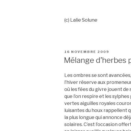
(c) Lalie Solune
PUBLIÉ
16 NOVEMBRE 2009
LE
Mélange d’herbes p
Les ombres se sont avancées, 
l’hiver réserve aux promeneu
où les fées du givre jouent de 
que l’on respire et les sylphe
vertes aiguilles royales couron
luisantes du houx rappellent qu
la plus longue qui annonce déj
solaires. C’est l’occasion offe