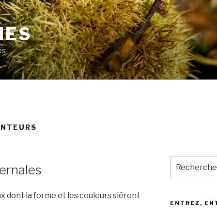
MES
es
ENTEURS
Recherche
vernales
pour
:
ux dont la forme et les couleurs siéront
ENTREZ, EN