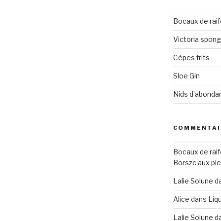
Bocaux de raif
Victoria spon
Cèpes frits
Sloe Gin
Nids d’abonda
COMMENTAI
Bocaux de raif
Borszc aux pie
Lalie Solune
d
Alice
dans
Liqu
Lalie Solune
d