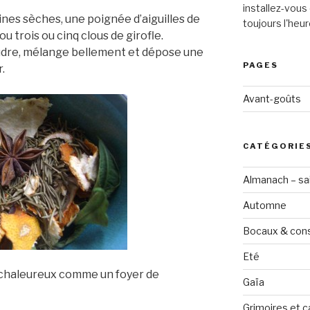
installez-vous 
es sèches, une poignée d’aiguilles de
toujours l'heur
ou trois ou cinq clous de girofle.
udre, mélange bellement et dépose une
PAGES
.
Avant-goûts
CATÉGORIE
Almanach – sai
Automne
Bocaux & con
Eté
t chaleureux comme un foyer de
Gaïa
Grimoires et c