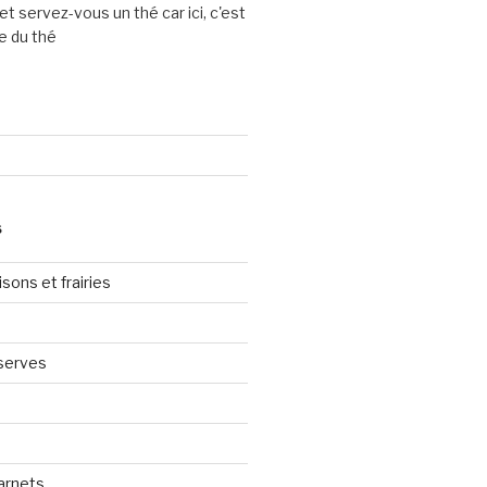
et servez-vous un thé car ici, c'est
e du thé
S
sons et frairies
serves
arnets