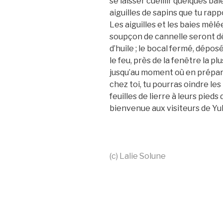
se laisser cueillir quelques ba
aiguilles de sapins que tu rap
Les aiguilles et les baies mêlé
soupçon de cannelle seront d
d’huile ; le bocal fermé, dépos
le feu, près de la fenêtre la p
jusqu’au moment où en prépara
chez toi, tu pourras oindre les
feuilles de lierre à leurs pied
bienvenue aux visiteurs de Yul
(c) Lalie Solune