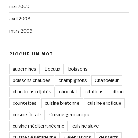
mai 2009
avril 2009
mars 2009
PIOCHE UN MOT…
aubergines
Bocaux
boissons
boissons chaudes
champignons
Chandeleur
chaudrons mijotés
chocolat
citations
citron
courgettes
cuisine bretonne
cuisine exotique
cuisine florale
Cuisine germanique
cuisine méditerranéenne
cuisine slave
cuisine végétarienne
Célébrations
desserts