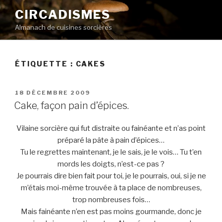
Aller
CIRCADISMES
au
Almanach de cuisines sorcières
contenu
principal
ÉTIQUETTE :
CAKES
PUBLIÉ
18 DÉCEMBRE 2009
LE
Cake, façon pain d’épices.
Vilaine sorcière qui fut distraite ou fainéante et n’as point
préparé la pâte à pain d’épices…
Tu le regrettes maintenant, je le sais, je le vois… Tu t’en
mords les doigts, n’est-ce pas ?
Je pourrais dire bien fait pour toi, je le pourrais, oui, si je ne
m’étais moi-même trouvée à ta place de nombreuses,
trop nombreuses fois…
Mais fainéante n’en est pas moins gourmande, donc je