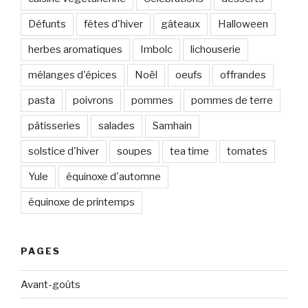
Défunts
fêtes d'hiver
gâteaux
Halloween
herbes aromatiques
Imbolc
lichouserie
mélanges d'épices
Noël
oeufs
offrandes
pasta
poivrons
pommes
pommes de terre
pâtisseries
salades
Samhain
solstice d'hiver
soupes
tea time
tomates
Yule
équinoxe d'automne
équinoxe de printemps
PAGES
Avant-goûts