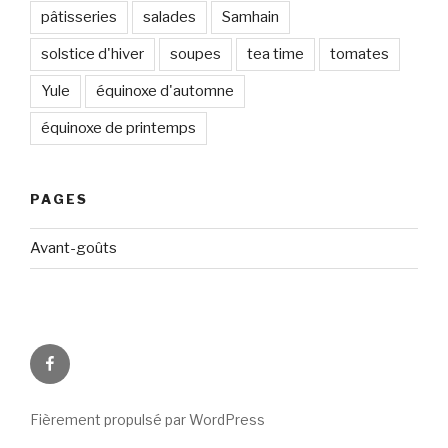
pâtisseries
salades
Samhain
solstice d'hiver
soupes
tea time
tomates
Yule
équinoxe d'automne
équinoxe de printemps
PAGES
Avant-goûts
Circadismes
sur
FB
Fièrement propulsé par WordPress