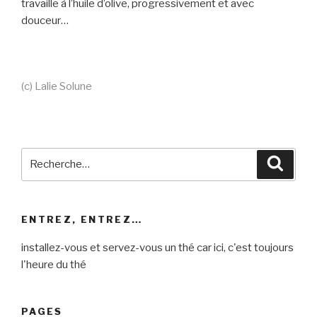
travaille à l’huile d’olive, progressivement et avec
douceur…
(c) Lalie Solune
Recherche
Reche
pour
:
ENTREZ, ENTREZ…
installez-vous et servez-vous un thé car ici, c'est toujours
l'heure du thé
PAGES