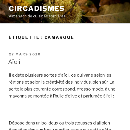
Aller
CIRCADISMES
au
Almanach de cuisines sorcières
contenu
principal
ÉTIQUETTE :
CAMARGUE
PUBLIÉ
27 MARS 2010
LE
Aïoli
Il existe plusieurs sortes d’aïoli, ce qui varie selon les
régions et selon la créativité des individus, bien sûr. La
sorte la plus courante correspond, grosso modo, à une
mayonnaise montée à l’huile d’olive et parfumée à l’ail :
Dépose dans un bol deux ou trois gousses d’ail bien
écrasées dans un beau mortier, verse sur cette pâte