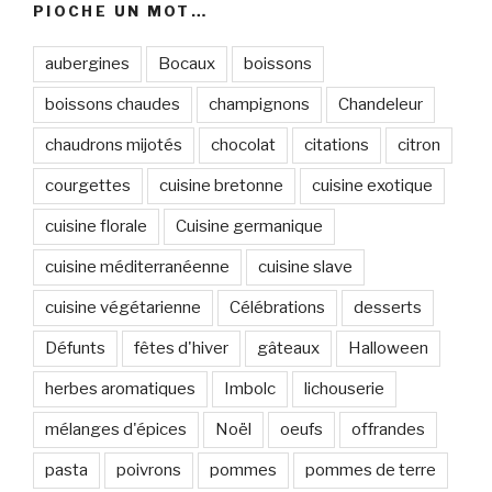
PIOCHE UN MOT…
aubergines
Bocaux
boissons
boissons chaudes
champignons
Chandeleur
chaudrons mijotés
chocolat
citations
citron
courgettes
cuisine bretonne
cuisine exotique
cuisine florale
Cuisine germanique
cuisine méditerranéenne
cuisine slave
cuisine végétarienne
Célébrations
desserts
Défunts
fêtes d'hiver
gâteaux
Halloween
herbes aromatiques
Imbolc
lichouserie
mélanges d'épices
Noël
oeufs
offrandes
pasta
poivrons
pommes
pommes de terre