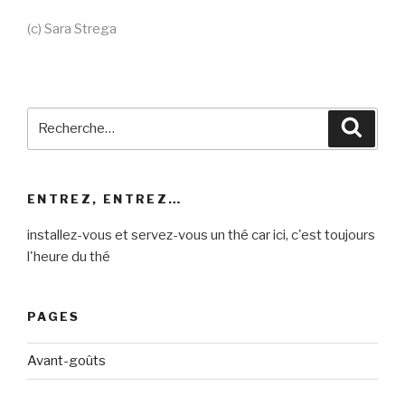
(c) Sara Strega
Recherche
Reche
pour
:
ENTREZ, ENTREZ…
installez-vous et servez-vous un thé car ici, c'est toujours
l'heure du thé
PAGES
Avant-goûts