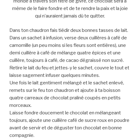
monde à travers son filtre de givre, ce chocolat sera à
même de le faire fondre et de te rendre la paix et la joie
qui n’auraient jamais dû te quitter.
Dans ton chaudron fais tiédir deux bonnes tasses de lait.
Dans un sachet à infusion, verse deux cuillères à café de
camomille (un peu moins si les fleurs sont entières), une
demi cuillère à café de mélange quatre épices et une
cuillère, toujours à café, de cacao dégraissé non sucré.
Retire le lait du feu et jettes-y le sachet, couvre le tout et
laisse sagement infuser quelques minutes.
Une fois le lait gentiment mélangé et le sachet enlevé,
remets sur le feu ton chaudron et ajoute à ta boisson
quatre carreaux de chocolat praliné coupés en petits
morceaux.
Laisse fondre doucement le chocolat en mélangeant
toujours, ajoute une cuillère café de sucre roux en poudre
avant de servir et de déguster ton chocolat en bonne
compagnie.