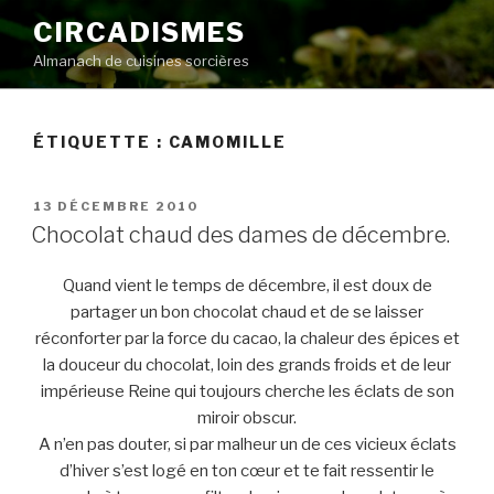
Aller
CIRCADISMES
au
Almanach de cuisines sorcières
contenu
principal
ÉTIQUETTE :
CAMOMILLE
PUBLIÉ
13 DÉCEMBRE 2010
LE
Chocolat chaud des dames de décembre.
Quand vient le temps de décembre, il est doux de
partager un bon chocolat chaud et de se laisser
réconforter par la force du cacao, la chaleur des épices et
la douceur du chocolat, loin des grands froids et de leur
impérieuse Reine qui toujours cherche les éclats de son
miroir obscur.
A n’en pas douter, si par malheur un de ces vicieux éclats
d’hiver s’est logé en ton cœur et te fait ressentir le