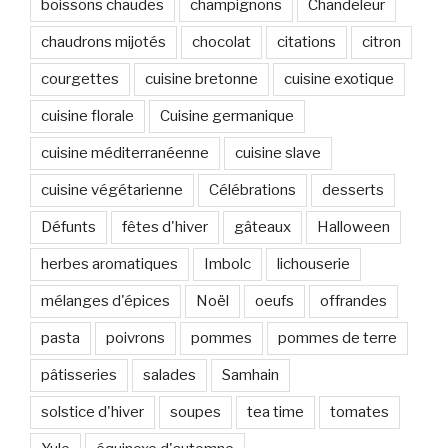
boissons chaudes
champignons
Chandeleur
chaudrons mijotés
chocolat
citations
citron
courgettes
cuisine bretonne
cuisine exotique
cuisine florale
Cuisine germanique
cuisine méditerranéenne
cuisine slave
cuisine végétarienne
Célébrations
desserts
Défunts
fêtes d'hiver
gâteaux
Halloween
herbes aromatiques
Imbolc
lichouserie
mélanges d'épices
Noël
oeufs
offrandes
pasta
poivrons
pommes
pommes de terre
pâtisseries
salades
Samhain
solstice d'hiver
soupes
tea time
tomates