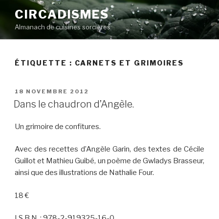
Aller
CIRCADISMES
au
Almanach de cuisines sorcières
contenu
principal
ÉTIQUETTE :
CARNETS ET GRIMOIRES
PUBLIÉ
18 NOVEMBRE 2012
LE
Dans le chaudron d’Angèle.
Un grimoire de confitures.
Avec des recettes d’Angèle Garin, des textes de Cécile
Guillot et Mathieu Guibé, un poème de Gwladys Brasseur,
ainsi que des illustrations de Nathalie Four.
18 €
I.S.B.N. : 978-2-919325-16-0