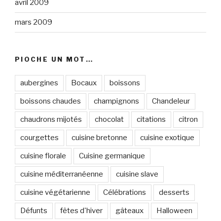
avril 2009
mars 2009
PIOCHE UN MOT…
aubergines
Bocaux
boissons
boissons chaudes
champignons
Chandeleur
chaudrons mijotés
chocolat
citations
citron
courgettes
cuisine bretonne
cuisine exotique
cuisine florale
Cuisine germanique
cuisine méditerranéenne
cuisine slave
cuisine végétarienne
Célébrations
desserts
Défunts
fêtes d'hiver
gâteaux
Halloween