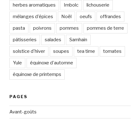
herbes aromatiques
Imbolc
lichouserie
mélanges d'épices
Noël
oeufs
offrandes
pasta
poivrons
pommes
pommes de terre
pâtisseries
salades
Samhain
solstice d'hiver
soupes
tea time
tomates
Yule
équinoxe d'automne
équinoxe de printemps
PAGES
Avant-goûts