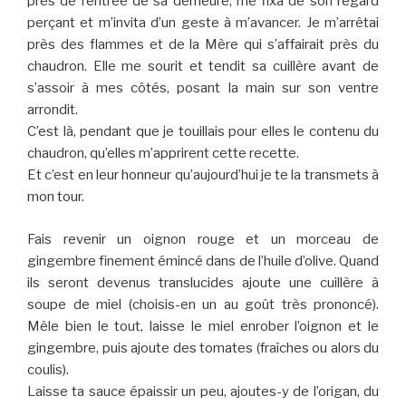
près de l’entrée de sa demeure, me fixa de son regard
perçant et m’invita d’un geste à m’avancer. Je m’arrêtai
près des flammes et de la Mère qui s’affairait près du
chaudron. Elle me sourit et tendit sa cuillère avant de
s’assoir à mes côtés, posant la main sur son ventre
arrondit.
C’est là, pendant que je touillais pour elles le contenu du
chaudron, qu’elles m’apprirent cette recette.
Et c’est en leur honneur qu’aujourd’hui je te la transmets à
mon tour.
Fais revenir un oignon rouge et un morceau de
gingembre finement émincé dans de l’huile d’olive. Quand
ils seront devenus translucides ajoute une cuillère à
soupe de miel (choisis-en un au goût très prononcé).
Mêle bien le tout, laisse le miel enrober l’oignon et le
gingembre, puis ajoute des tomates (fraîches ou alors du
coulis).
Laisse ta sauce épaissir un peu, ajoutes-y de l’origan, du