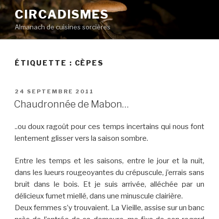
Aller
CIRCADISMES
au
Almanach de cuisines sorcières
contenu
principal
ÉTIQUETTE :
CÈPES
PUBLIÉ
24 SEPTEMBRE 2011
LE
Chaudronnée de Mabon…
..ou doux ragoût pour ces temps incertains qui nous font
lentement glisser vers la saison sombre.
Entre les temps et les saisons, entre le jour et la nuit,
dans les lueurs rougeoyantes du crépuscule, j’errais sans
bruit dans le bois. Et je suis arrivée, alléchée par un
délicieux fumet miellé, dans une minuscule clairière.
Deux femmes s’y trouvaient. La Vieille, assise sur un banc