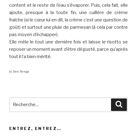
content et le reste de l’eau s’évaporer. Puis, cela fait, elle
ajoute, presque à la toute fin, une cuillère de crème
fraîche (si le cœur lui en dit, la crème c’est une question de
goût) et surtout une pluie de parmesan (à cela par contre
pas moyen d’échapper).
Elle mêle le tout une dernière fois et laisse le risotto se
reposer un moment avant d’être dégusté, parce qu’après
tout il l’a bien mérité.
(c) Sara Strega
Recherche
Reche
pour
:
ENTREZ, ENTREZ…