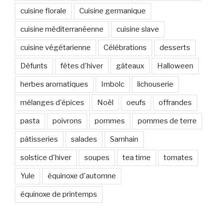
cuisine florale
Cuisine germanique
cuisine méditerranéenne
cuisine slave
cuisine végétarienne
Célébrations
desserts
Défunts
fêtes d'hiver
gâteaux
Halloween
herbes aromatiques
Imbolc
lichouserie
mélanges d'épices
Noël
oeufs
offrandes
pasta
poivrons
pommes
pommes de terre
pâtisseries
salades
Samhain
solstice d'hiver
soupes
tea time
tomates
Yule
équinoxe d'automne
équinoxe de printemps