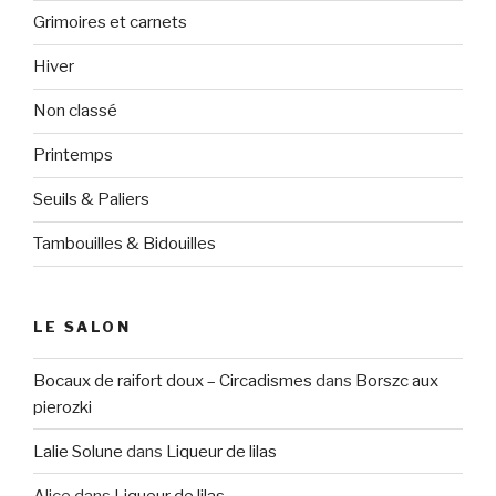
Grimoires et carnets
Hiver
Non classé
Printemps
Seuils & Paliers
Tambouilles & Bidouilles
LE SALON
Bocaux de raifort doux – Circadismes
dans
Borszc aux
pierozki
Lalie Solune
dans
Liqueur de lilas
Alice
dans
Liqueur de lilas