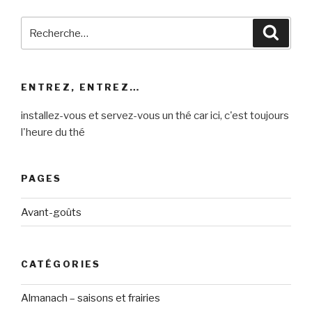
Recherche
Reche
pour
:
ENTREZ, ENTREZ…
installez-vous et servez-vous un thé car ici, c'est toujours
l'heure du thé
PAGES
Avant-goûts
CATÉGORIES
Almanach – saisons et frairies