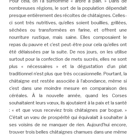
Pour cela, on l’a surnommé « arbre à pain. » Dans de
nombreuses régions, le sort de la population dépendait
presque entièrement des récoltes de châtaignes. Celles-
ci sont très nutritives, qu’elles soient bouillies, grillées,
séchées ou transformées en farine, et offrent une
nourriture rustique, mais saine. Elles composaient le
repas du pauvre et c’est peut-être pour cela qu’elles ont
été délaissées par la suite. De nos jours, on les utilise
surtout pour la confection de mets sucrés, elles ne sont
plus « nécessaires » et la dégustation d’un plat
traditionnel n’est plus que très occasionnelle. Pourtant, la
châtaigne est restée associée à l’abondance, même si
c’est dans une moindre mesure en comparaison des
céréales. À la nouvelle année, quand les Corses
souhaitaient leurs vœux, ils ajoutaient à la paix et la santé
: « et que vous receviez trois châtaignes par bogue. »
C’était un vœu de prospérité qui équivalait à souhaiter à
ses voisins de ne manquer de rien. Aujourd’hui encore,
trouver trois belles châtaignes charnues dans une même