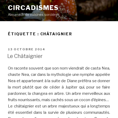
Aller
CIRCADISMES
au
Almanach de cuisines sorcières
contenu
principal
ÉTIQUETTE :
CHÂTAIGNIER
PUBLIÉ
13 OCTOBRE 2014
LE
Le Châtaignier
On raconte souvent que son nom viendrait de casta Nea,
chaste Nea, car dans la mythologie une nymphe appelée
Nea et appartenant à la suite de Diane préféra se donner
la mort plutôt que de céder à Jupiter qui, pour se faire
pardonner, la changea en arbre. Un arbre merveilleux aux
fruits nourrissants, mais cachés sous un cocon d’épines…
Le châtaignier est un arbre majestueux qui a longtemps
été essentiel dans la survie de plusieurs communautés.