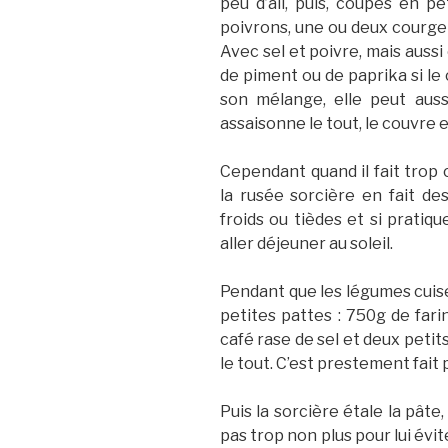
peu d’ail, puis, coupés en p
poivrons, une ou deux courget
Avec sel et poivre, mais aussi
de piment ou de paprika si le 
son mélange, elle peut auss
assaisonne le tout, le couvre e
Cependant quand il fait trop 
la rusée sorcière en fait de
froids ou tièdes et si pratiq
aller déjeuner au soleil.
Pendant que les légumes cuise
petites pattes : 750g de fari
café rase de sel et deux petit
le tout. C’est prestement fait 
Puis la sorcière étale la pâte,
pas trop non plus pour lui évi