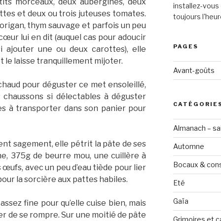
etits morceaux, deux aubergines, deux
installez-vous 
tes et deux ou trois juteuses tomates.
toujours l'heur
 origan, thym sauvage et parfois un peu
cœur lui en dit (auquel cas pour adoucir
PAGES
i ajouter une ou deux carottes), elle
t le laisse tranquillement mijoter.
Avant-goûts
chaud pour déguster ce met ensoleillé,
s chaussons si délectables à déguster
CATÉGORIE
ues à transporter dans son panier pour
Almanach – sai
nt sagement, elle pétrit la pâte de ses
Automne
ne, 375g de beurre mou, une cuillère à
Bocaux & con
s œufs, avec un peu d’eau tiède pour lier
pour la sorcière aux pattes habiles.
Eté
Gaïa
 assez fine pour qu’elle cuise bien, mais
ter de se rompre. Sur une moitié de pâte
Grimoires et c