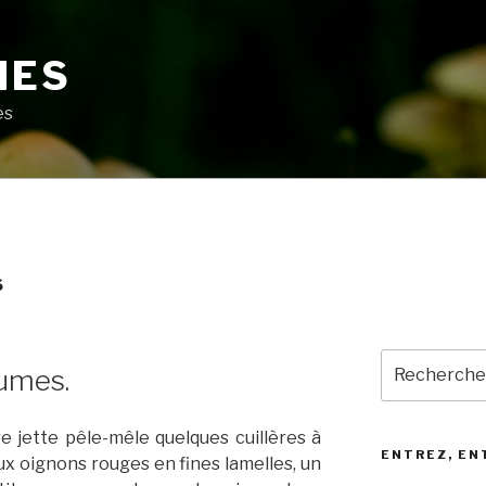
MES
es
S
Recherche
umes.
pour
:
e jette pêle-mêle quelques cuillères à
ENTREZ, EN
eux oignons rouges en fines lamelles, un