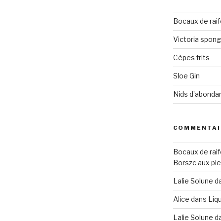
Bocaux de raif
Victoria spon
Cèpes frits
Sloe Gin
Nids d’abonda
COMMENTAI
Bocaux de raif
Borszc aux pie
Lalie Solune
d
Alice
dans
Liqu
Lalie Solune
d