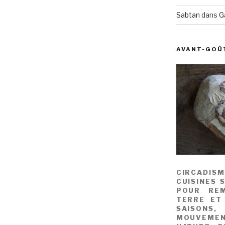
Sabtan
dans
G
AVANT-GOÛ
CIRCADIS
CUISINES 
POUR REM
TERRE ET
SAISONS
MOUVEME