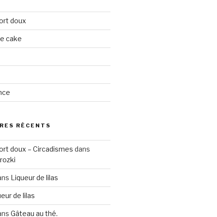
ort doux
ge cake
nce
RES RÉCENTS
ort doux – Circadismes
dans
rozki
ans
Liqueur de lilas
eur de lilas
ans
Gâteau au thé.