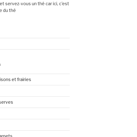
et servez-vous un thé car ici, c'est
e du thé
S
sons et frairies
serves
arnets