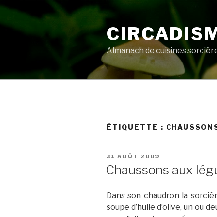
Aller
au
CIRCADIS
contenu
principal
Almanach de cuisines sorcièr
ÉTIQUETTE :
CHAUSSON
PUBLIÉ
31 AOÛT 2009
LE
Chaussons aux lég
Dans son chaudron la sorcièr
soupe d’huile d’olive, un ou d