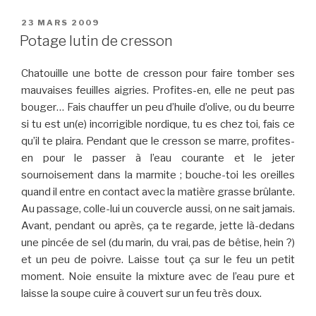
PUBLIÉ
23 MARS 2009
LE
Potage lutin de cresson
Chatouille une botte de cresson pour faire tomber ses
mauvaises feuilles aigries. Profites-en, elle ne peut pas
bouger… Fais chauffer un peu d’huile d’olive, ou du beurre
si tu est un(e) incorrigible nordique, tu es chez toi, fais ce
qu’il te plaira. Pendant que le cresson se marre, profites-
en pour le passer à l’eau courante et le jeter
sournoisement dans la marmite ; bouche-toi les oreilles
quand il entre en contact avec la matière grasse brûlante.
Au passage, colle-lui un couvercle aussi, on ne sait jamais.
Avant, pendant ou après, ça te regarde, jette là-dedans
une pincée de sel (du marin, du vrai, pas de bêtise, hein ?)
et un peu de poivre. Laisse tout ça sur le feu un petit
moment. Noie ensuite la mixture avec de l’eau pure et
laisse la soupe cuire à couvert sur un feu très doux.