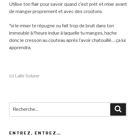
Utilise ton flair pour savoir quand c’est prêt et mixe avant
de manger proprement et avec des croûtons.
*si le mixer te répugne ou fait trop de bruit dans ton
immeuble à l’heure indue à laquelle tu manges, hache
donc le cresson au couteau après l’avoir chatouillé… ça lui
apprendra.
(c) Lalie Solune
Recherche
Reche
pour
:
ENTREZ, ENTREZ…