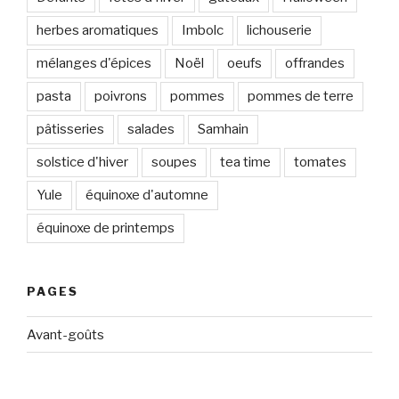
herbes aromatiques
Imbolc
lichouserie
mélanges d'épices
Noël
oeufs
offrandes
pasta
poivrons
pommes
pommes de terre
pâtisseries
salades
Samhain
solstice d'hiver
soupes
tea time
tomates
Yule
équinoxe d'automne
équinoxe de printemps
PAGES
Avant-goûts