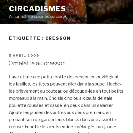
Aller
CIRCADISMES
au
Almanach de cuisines sorcières
contenu
principal
ÉTIQUETTE :
CRESSON
PUBLIÉ
5 AVRIL 2009
LE
Omelette au cresson
Lave et trie une petite botte de cresson en privilégiant
les feuilles, les tiges peuvent aller dans la soupe. Hache-
les brièvement au couteau ou découpe-les en tout petits
morceaux à la main. Choisis cinq ou six œufs de gaie
poulette rousses et casse-en deux dans un saladier.
Ajoute les jaunes des autres aux deux premiers, en
prenant soin de garder leurs blancs dans une assiette
creuse. Fouette les œufs entiers mélangés aux jaunes.