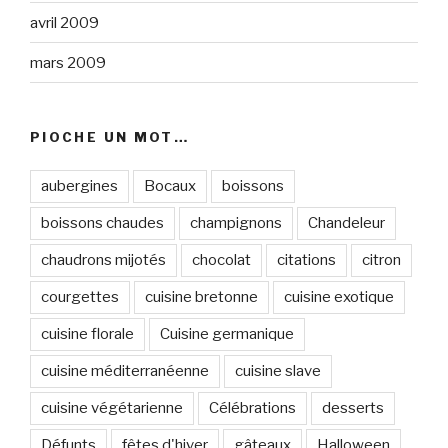
avril 2009
mars 2009
PIOCHE UN MOT…
aubergines
Bocaux
boissons
boissons chaudes
champignons
Chandeleur
chaudrons mijotés
chocolat
citations
citron
courgettes
cuisine bretonne
cuisine exotique
cuisine florale
Cuisine germanique
cuisine méditerranéenne
cuisine slave
cuisine végétarienne
Célébrations
desserts
Défunts
fêtes d'hiver
gâteaux
Halloween