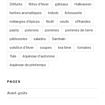
Défunts
fêtes d'hiver
gâteaux
Halloween
herbes aromatiques
Imbolc
lichouserie
mélanges d'épices
Noël
oeufs
offrandes
pasta
poivrons
pommes
pommes de terre
pâtisseries
salades
Samhain
solstice d'hiver
soupes
tea time
tomates
Yule
équinoxe d'automne
équinoxe de printemps
PAGES
Avant-goûts