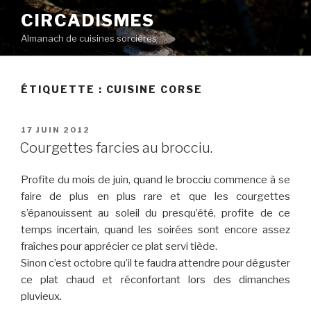
Aller
CIRCADISMES
au
Almanach de cuisines sorcières
contenu
principal
ÉTIQUETTE :
CUISINE CORSE
PUBLIÉ
17 JUIN 2012
LE
Courgettes farcies au brocciu.
Profite du mois de juin, quand le brocciu commence à se
faire de plus en plus rare et que les courgettes
s’épanouissent au soleil du presqu’été, profite de ce
temps incertain, quand les soirées sont encore assez
fraîches pour apprécier ce plat servi tiède.
Sinon c’est octobre qu’il te faudra attendre pour déguster
ce plat chaud et réconfortant lors des dimanches
pluvieux.