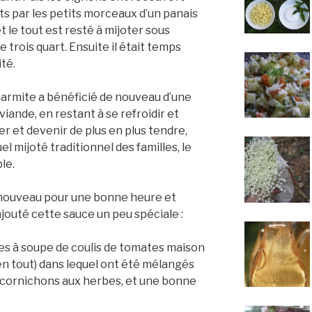
ints par les petits morceaux d’un panais
t le tout est resté à mijoter sous
 trois quart. Ensuite il était temps
ité.
armite a bénéficié de nouveau d’une
iande, en restant à se refroidir et
er et devenir de plus en plus tendre,
 mijoté traditionnel des familles, le
le.
 nouveau pour une bonne heure et
ajouté cette sauce un peu spéciale :
es à soupe de coulis de tomates maison
 en tout) dans lequel ont été mélangés
cornichons aux herbes, et une bonne