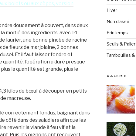
aux bolets ou aux cèpes, version
Hiver
Non classé
fondre doucement à couvert, dans deux
la moitié des ingrédients, avec 14
Printemps
s de laurier, une bonne pincée de racine
Seuils & Palier
 de fleurs de marjolaine, 2 bonnes
 sel. Et il faut laisser fondre et
Tambouilles & 
 quantité, l’opération a duré presque
 plus la quantité est grande, plus le
GALERIE
 4,3 kilos de bœuf à découper en petits
 de macreuse.
lé correctement fondus, baignant dans
 de côté dans des saladiers afin que les
e revenir la viande à feu vif et la
llant. Puis les oignons ont recouvert