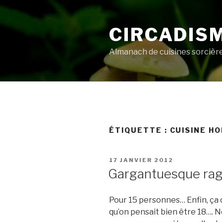
Aller
au
CIRCADIS
contenu
principal
Almanach de cuisines sorcièr
ÉTIQUETTE :
CUISINE H
PUBLIÉ
17 JANVIER 2012
LE
Gargantuesque rag
Pour 15 personnes… Enfin, ça c
qu’on pensait bien être 18…. 