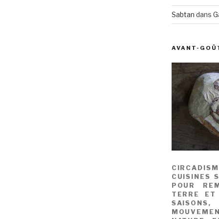
Sabtan
dans
G
AVANT-GOÛ
CIRCADIS
CUISINES 
POUR REM
TERRE ET
SAISONS
MOUVEME