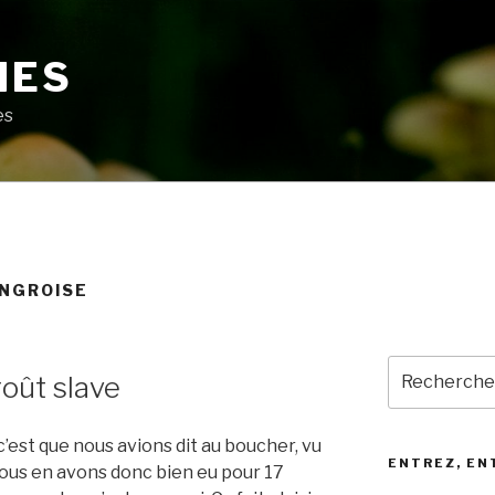
MES
es
ONGROISE
Recherche
oût slave
pour
:
’est que nous avions dit au boucher, vu
ENTREZ, EN
Nous en avons donc bien eu pour 17