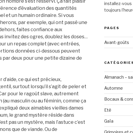
n nombre s’est resservi. Ça fait plaisir
installez-vous 
fférence d’évaluation des quantités
toujours l'heur
l et un humain ordinaire. Si vous
herons, par exemple, qui ont passé une
PAGES
dehors, faites confiance aux
s invitez des ogres, doublez les doses…
Avant-goûts
ur un repas complet (avec entrées,
portions données ci-dessous peuvent
 par deux pour une petite dizaine de
CATÉGORIE
Almanach – sai
r d’aide, ce qui est précieux,
il, surtout lorsqu’il s’agit de peler et
Automne
 Car pour le ragoût slave, autrement
Bocaux & con
 (au masculin ou au féminin, comme ça
xpliqué deux aimables vieilles dames
Eté
um, le grand mystère réside dans
Gaïa
’est pas un mystère, mais l’astuce c’est
nons que de viande. Ou de
Grimoires et c