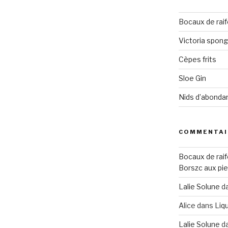
Bocaux de raif
Victoria spon
Cèpes frits
Sloe Gin
Nids d’abonda
COMMENTAI
Bocaux de raif
Borszc aux pie
Lalie Solune
d
Alice
dans
Liqu
Lalie Solune
d