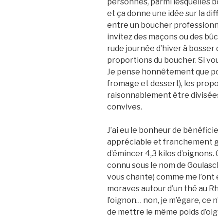
personnes, parmi lesquelles bo
et ça donne une idée sur la di
entre un boucher professionne
invitez des maçons ou des bûc
rude journée d’hiver à bosser 
proportions du boucher. Si vou
Je pense honnêtement que po
fromage et dessert), les pro
raisonnablement être divisées
convives.
J’ai eu le bonheur de bénéficie
appréciable et franchement gent
d’émincer 4,3 kilos d’oignons.
connu sous le nom de Goulasch
vous chante) comme me l’ont e
moraves autour d’un thé au Rh
l’oignon… non, je m’égare, ce n
de mettre le même poids d’oig