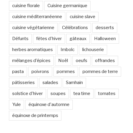
cuisine florale
Cuisine germanique
cuisine méditerranéenne
cuisine slave
cuisine végétarienne
Célébrations
desserts
Défunts
fêtes d'hiver
gâteaux
Halloween
herbes aromatiques
Imbolc
lichouserie
mélanges d'épices
Noël
oeufs
offrandes
pasta
poivrons
pommes
pommes de terre
pâtisseries
salades
Samhain
solstice d'hiver
soupes
tea time
tomates
Yule
équinoxe d'automne
équinoxe de printemps