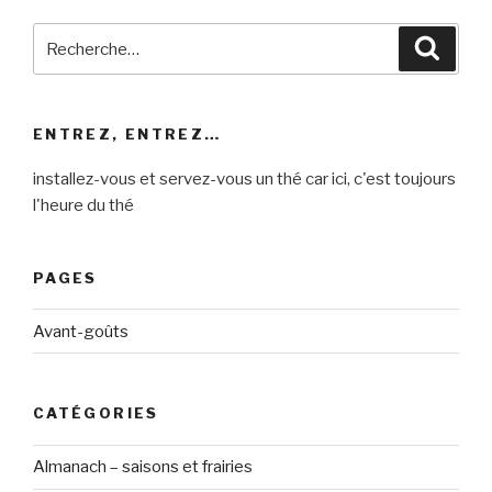
Recherche
Reche
pour
:
ENTREZ, ENTREZ…
installez-vous et servez-vous un thé car ici, c'est toujours
l'heure du thé
PAGES
Avant-goûts
CATÉGORIES
Almanach – saisons et frairies