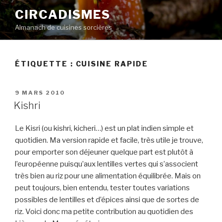
Aller
CIRCADISMES
au
Almanach de cuisines sorcières
contenu
principal
ÉTIQUETTE :
CUISINE RAPIDE
PUBLIÉ
9 MARS 2010
LE
Kishri
Le Kisri (ou kishri, kicheri…) est un plat indien simple et
quotidien. Ma version rapide et facile, très utile je trouve,
pour emporter son déjeuner quelque part est plutôt à
l’européenne puisqu’aux lentilles vertes qui s’associent
très bien au riz pour une alimentation équilibrée. Mais on
peut toujours, bien entendu, tester toutes variations
possibles de lentilles et d’épices ainsi que de sortes de
riz. Voici donc ma petite contribution au quotidien des