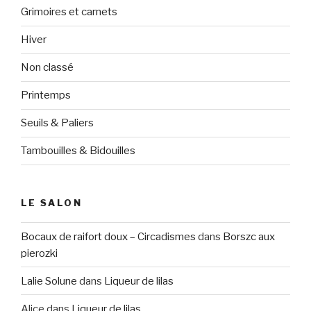
Grimoires et carnets
Hiver
Non classé
Printemps
Seuils & Paliers
Tambouilles & Bidouilles
LE SALON
Bocaux de raifort doux – Circadismes
dans
Borszc aux
pierozki
Lalie Solune
dans
Liqueur de lilas
Alice
dans
Liqueur de lilas