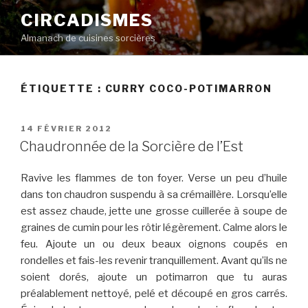
Aller
CIRCADISMES
au
Almanach de cuisines sorcières
contenu
principal
ÉTIQUETTE :
CURRY COCO-POTIMARRON
PUBLIÉ
14 FÉVRIER 2012
LE
Chaudronnée de la Sorcière de l’Est
Ravive les flammes de ton foyer. Verse un peu d’huile
dans ton chaudron suspendu à sa crémaillère. Lorsqu’elle
est assez chaude, jette une grosse cuillerée à soupe de
graines de cumin pour les rôtir légèrement. Calme alors le
feu. Ajoute un ou deux beaux oignons coupés en
rondelles et fais-les revenir tranquillement. Avant qu’ils ne
soient dorés, ajoute un potimarron que tu auras
préalablement nettoyé, pelé et découpé en gros carrés.