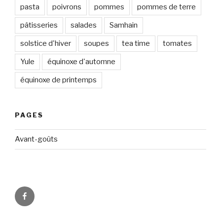
pasta
poivrons
pommes
pommes de terre
pâtisseries
salades
Samhain
solstice d'hiver
soupes
tea time
tomates
Yule
équinoxe d'automne
équinoxe de printemps
PAGES
Avant-goûts
Circadismes
sur
FB