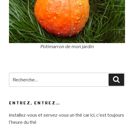
Potimarron de mon jardin
Recherche
Reche
pour
:
ENTREZ, ENTREZ…
installez-vous et servez-vous un thé car ici, c'est toujours
l'heure du thé