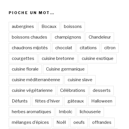
PIOCHE UN MOT…
aubergines
Bocaux
boissons
boissons chaudes
champignons
Chandeleur
chaudrons mijotés
chocolat
citations
citron
courgettes
cuisine bretonne
cuisine exotique
cuisine florale
Cuisine germanique
cuisine méditerranéenne
cuisine slave
cuisine végétarienne
Célébrations
desserts
Défunts
fêtes d'hiver
gâteaux
Halloween
herbes aromatiques
Imbolc
lichouserie
mélanges d'épices
Noël
oeufs
offrandes