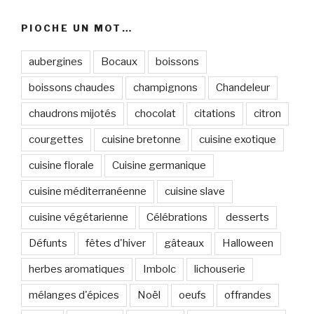
PIOCHE UN MOT…
aubergines
Bocaux
boissons
boissons chaudes
champignons
Chandeleur
chaudrons mijotés
chocolat
citations
citron
courgettes
cuisine bretonne
cuisine exotique
cuisine florale
Cuisine germanique
cuisine méditerranéenne
cuisine slave
cuisine végétarienne
Célébrations
desserts
Défunts
fêtes d'hiver
gâteaux
Halloween
herbes aromatiques
Imbolc
lichouserie
mélanges d'épices
Noël
oeufs
offrandes