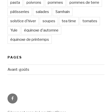
pasta
poivrons
pommes
pommes de terre
pâtisseries
salades
Samhain
solstice d'hiver
soupes
tea time
tomates
Yule
équinoxe d'automne
équinoxe de printemps
PAGES
Avant-goûts
Circadismes
sur
FB