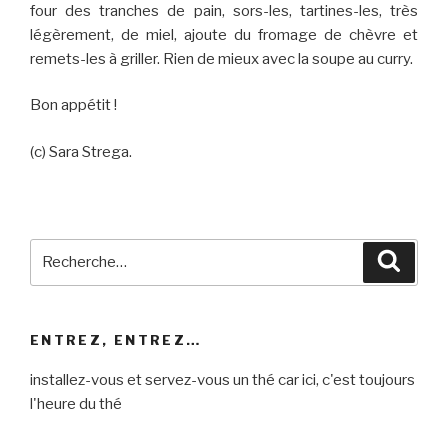
four des tranches de pain, sors-les, tartines-les, très
légèrement, de miel, ajoute du fromage de chèvre et
remets-les à griller. Rien de mieux avec la soupe au curry.
Bon appétit !
(c) Sara Strega.
Recherche
Reche
pour
:
ENTREZ, ENTREZ…
installez-vous et servez-vous un thé car ici, c'est toujours
l'heure du thé