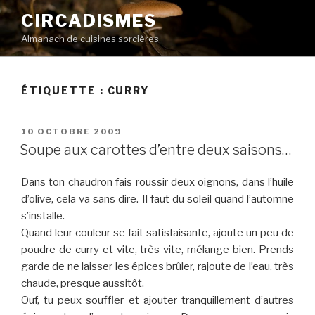
Aller
CIRCADISMES
au
Almanach de cuisines sorcières
contenu
principal
ÉTIQUETTE :
CURRY
PUBLIÉ
10 OCTOBRE 2009
LE
Soupe aux carottes d’entre deux saisons…
Dans ton chaudron fais roussir deux oignons, dans l’huile
d’olive, cela va sans dire. Il faut du soleil quand l’automne
s’installe.
Quand leur couleur se fait satisfaisante, ajoute un peu de
poudre de curry et vite, très vite, mélange bien. Prends
garde de ne laisser les épices brûler, rajoute de l’eau, très
chaude, presque aussitôt.
Ouf, tu peux souffler et ajouter tranquillement d’autres