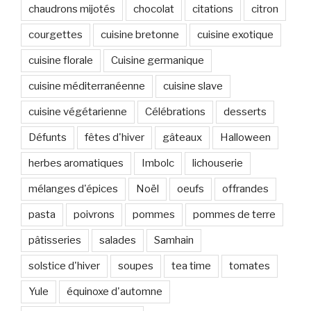
chaudrons mijotés
chocolat
citations
citron
courgettes
cuisine bretonne
cuisine exotique
cuisine florale
Cuisine germanique
cuisine méditerranéenne
cuisine slave
cuisine végétarienne
Célébrations
desserts
Défunts
fêtes d'hiver
gâteaux
Halloween
herbes aromatiques
Imbolc
lichouserie
mélanges d'épices
Noël
oeufs
offrandes
pasta
poivrons
pommes
pommes de terre
pâtisseries
salades
Samhain
solstice d'hiver
soupes
tea time
tomates
Yule
équinoxe d'automne