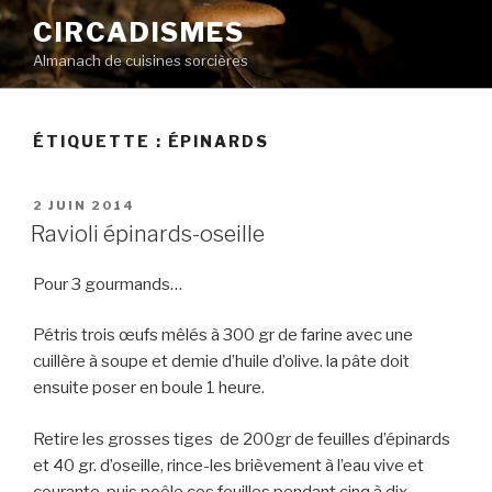
Aller
CIRCADISMES
au
Almanach de cuisines sorcières
contenu
principal
ÉTIQUETTE :
ÉPINARDS
PUBLIÉ
2 JUIN 2014
LE
Ravioli épinards-oseille
Pour 3 gourmands…
Pétris trois œufs mêlés à 300 gr de farine avec une
cuillère à soupe et demie d’huile d’olive. la pâte doit
ensuite poser en boule 1 heure.
Retire les grosses tiges de 200gr de feuilles d’épinards
et 40 gr. d’oseille, rince-les brièvement à l’eau vive et
courante, puis poêle ces feuilles pendant cinq à dix