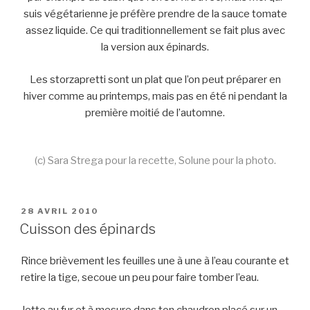
suis végétarienne je préfère prendre de la sauce tomate
assez liquide. Ce qui traditionnellement se fait plus avec
la version aux épinards.
Les storzapretti sont un plat que l’on peut préparer en
hiver comme au printemps, mais pas en été ni pendant la
première moitié de l’automne.
(c) Sara Strega pour la recette, Solune pour la photo.
PUBLIÉ
28 AVRIL 2010
LE
Cuisson des épinards
Rince brièvement les feuilles une à une à l’eau courante et
retire la tige, secoue un peu pour faire tomber l’eau.
Jette au fur et à mesure dans ton chaudron placé sur un