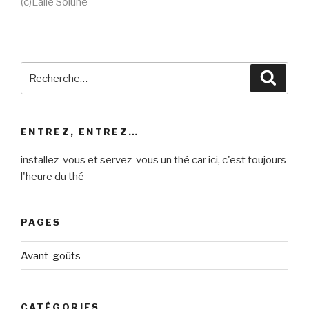
(c)Lalie Solune
Recherche
Reche
pour
:
ENTREZ, ENTREZ…
installez-vous et servez-vous un thé car ici, c'est toujours
l'heure du thé
PAGES
Avant-goûts
CATÉGORIES