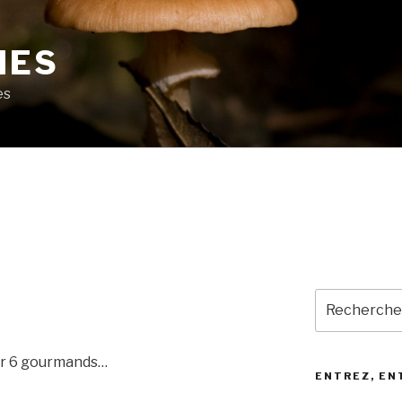
MES
es
Recherche
pour
:
ur 6 gourmands…
ENTREZ, EN