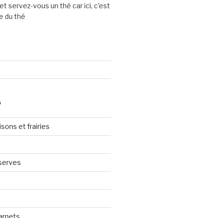
et servez-vous un thé car ici, c'est
e du thé
S
sons et frairies
serves
arnets