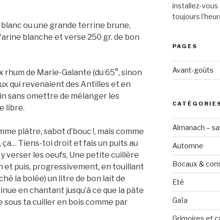
installez-vous 
toujours l'heur
 blanc ou une grande terrine brune,
arine blanche et verse 250 gr. de bon
PAGES
Avant-goûts
ux rhum de Marie-Galante (du 65°, sinon
aux qui revenaient des Antilles et en
n sans omettre de mélanger les
CATÉGORIE
e libre.
Almanach – sai
mme plâtre, sabot d’bouc !, mais comme
a… Tiens-toi droit et fais un puits au
Automne
 y verser les oeufs, Une petite cuillère
Bocaux & con
n et puis, progressivement, en touillant
hé la bolée) un litre de bon lait de
Eté
tinue en chantant jusqu’à ce que la pâte
Gaïa
e sous ta cuiller en bois comme par
Grimoires et c