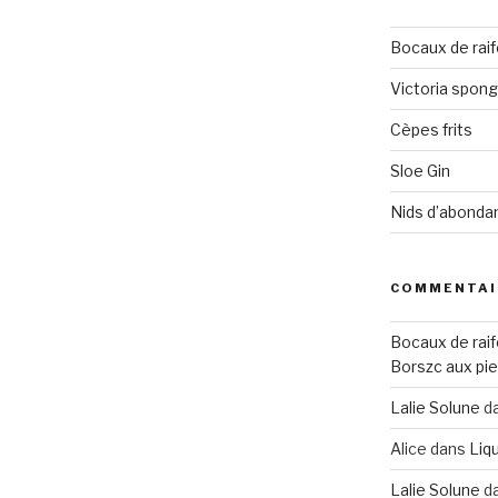
Bocaux de raif
Victoria spon
Cèpes frits
Sloe Gin
Nids d’abonda
COMMENTAI
Bocaux de raif
Borszc aux pie
Lalie Solune
d
Alice
dans
Liqu
Lalie Solune
d