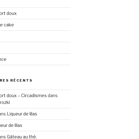
ort doux
ge cake
nce
RES RÉCENTS
ort doux – Circadismes
dans
rozki
ans
Liqueur de lilas
eur de lilas
ans
Gâteau au thé.