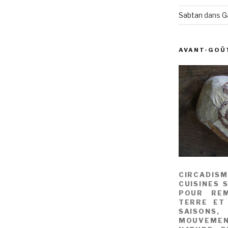
Sabtan
dans
G
AVANT-GOÛ
CIRCADIS
CUISINES 
POUR REM
TERRE ET
SAISONS
MOUVEME