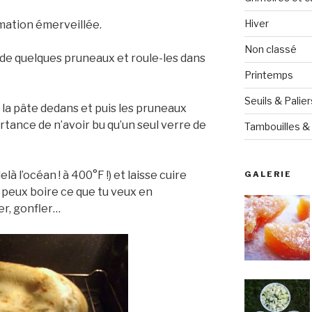
Hiver
mation émerveillée.
Non classé
i de quelques pruneaux et roule-les dans
Printemps
Seuils & Palier
e la pâte dedans et puis les pruneaux
portance de n’avoir bu qu’un seul verre de
Tambouilles & 
à l’océan ! à 400°F !) et laisse cuire
GALERIE
 peux boire ce que tu veux en
er, gonfler…