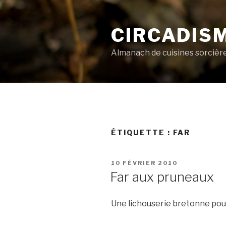
Aller
au
CIRCADIS
contenu
principal
Almanach de cuisines sorcièr
ÉTIQUETTE :
FAR
PUBLIÉ
10 FÉVRIER 2010
LE
Far aux pruneaux
Une lichouserie bretonne po