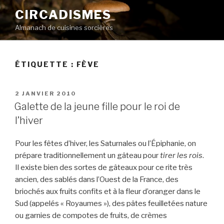
Aller
CIRCADISMES
au
Almanach de cuisines sorcières
contenu
principal
ÉTIQUETTE :
FÈVE
PUBLIÉ
2 JANVIER 2010
LE
Galette de la jeune fille pour le roi de
l’hiver
Pour les fêtes d’hiver, les Saturnales ou l’Épiphanie, on
prépare traditionnellement un gâteau pour
tirer les rois
.
Il existe bien des sortes de gâteaux pour ce rite très
ancien, des sablés dans l’Ouest de la France, des
briochés aux fruits confits et à la fleur d’oranger dans le
Sud (appelés « Royaumes »), des pâtes feuilletées nature
ou garnies de compotes de fruits, de crèmes