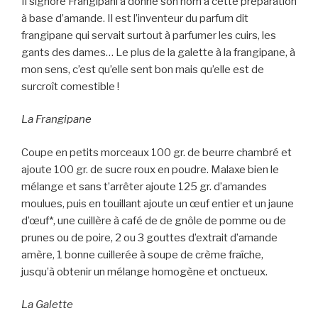
Il signore Frangipani a donné son nom à cette préparation
à base d’amande. Il est l’inventeur du parfum dit
frangipane qui servait surtout à parfumer les cuirs, les
gants des dames… Le plus de la galette à la frangipane, à
mon sens, c’est qu’elle sent bon mais qu’elle est de
surcroît comestible !
La Frangipane
Coupe en petits morceaux 100 gr. de beurre chambré et
ajoute 100 gr. de sucre roux en poudre. Malaxe bien le
mélange et sans t’arrêter ajoute 125 gr. d’amandes
moulues, puis en touillant ajoute un œuf entier et un jaune
d’œuf*, une cuillère à café de de gnôle de pomme ou de
prunes ou de poire, 2 ou 3 gouttes d’extrait d’amande
amère, 1 bonne cuillerée à soupe de crème fraîche,
jusqu’à obtenir un mélange homogène et onctueux.
La Galette