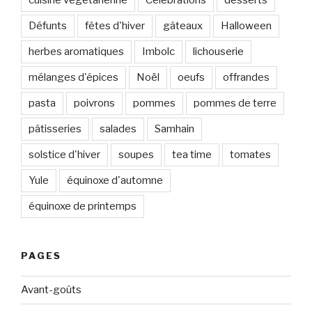
cuisine végétarienne
Célébrations
desserts
Défunts
fêtes d'hiver
gâteaux
Halloween
herbes aromatiques
Imbolc
lichouserie
mélanges d'épices
Noël
oeufs
offrandes
pasta
poivrons
pommes
pommes de terre
pâtisseries
salades
Samhain
solstice d'hiver
soupes
tea time
tomates
Yule
équinoxe d'automne
équinoxe de printemps
PAGES
Avant-goûts