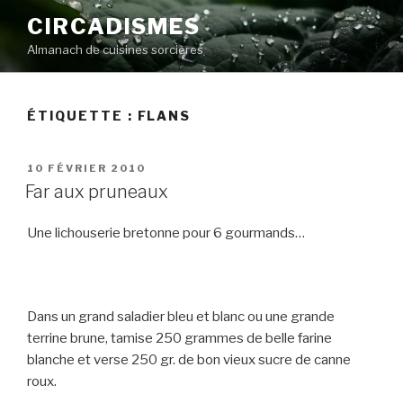
Aller
CIRCADISMES
au
Almanach de cuisines sorcières
contenu
principal
ÉTIQUETTE :
FLANS
PUBLIÉ
10 FÉVRIER 2010
LE
Far aux pruneaux
Une lichouserie bretonne pour 6 gourmands…
Dans un grand saladier bleu et blanc ou une grande
terrine brune, tamise 250 grammes de belle farine
blanche et verse 250 gr. de bon vieux sucre de canne
roux.