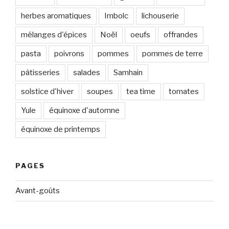
herbes aromatiques
Imbolc
lichouserie
mélanges d'épices
Noël
oeufs
offrandes
pasta
poivrons
pommes
pommes de terre
pâtisseries
salades
Samhain
solstice d'hiver
soupes
tea time
tomates
Yule
équinoxe d'automne
équinoxe de printemps
PAGES
Avant-goûts