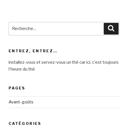
Recherche
Reche
pour
:
ENTREZ, ENTREZ…
installez-vous et servez-vous un thé car ici, c'est toujours
l'heure du thé
PAGES
Avant-goûts
CATÉGORIES