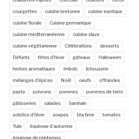
chaudrons mijotés
chocolat
citations
citron
courgettes
cuisine bretonne
cuisine exotique
cuisine florale
Cuisine germanique
cuisine méditerranéenne
cuisine slave
cuisine végétarienne
Célébrations
desserts
Défunts
fêtes d'hiver
gâteaux
Halloween
herbes aromatiques
Imbolc
lichouserie
mélanges d'épices
Noël
oeufs
offrandes
pasta
poivrons
pommes
pommes de terre
pâtisseries
salades
Samhain
solstice d'hiver
soupes
tea time
tomates
Yule
équinoxe d'automne
équinoxe de printemps