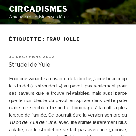
Aller
CIRCADISMES
au
Almanach de cuisines sorcières
contenu
principal
ÉTIQUETTE :
FRAU HOLLE
PUBLIÉ
11 DÉCEMBRE 2012
LE
Strudel de Yule
Pour une variante amusante de la bûche, j’aime beaucoup
le strudel (« shtroudeul ») au pavot, pas seulement pour
ses saveurs que je trouve inégalables, mais aussi parce
que le noir bleuté du pavot en spirale dans cette pâte
claire me semble être un bel hommage à la nuit la plus
longue de l’année. Ce pourrait être la version sombre du
Tison de Yule de Lune
, avec une spirale légèrement plus
aplatie, car le strudel ne se fait pas avec une génoise,