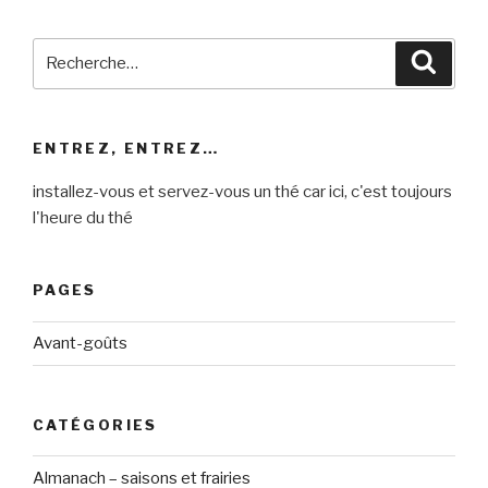
Recherche
Reche
pour
:
ENTREZ, ENTREZ…
installez-vous et servez-vous un thé car ici, c'est toujours
l'heure du thé
PAGES
Avant-goûts
CATÉGORIES
Almanach – saisons et frairies