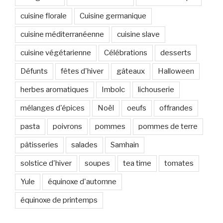
cuisine florale
Cuisine germanique
cuisine méditerranéenne
cuisine slave
cuisine végétarienne
Célébrations
desserts
Défunts
fêtes d'hiver
gâteaux
Halloween
herbes aromatiques
Imbolc
lichouserie
mélanges d'épices
Noël
oeufs
offrandes
pasta
poivrons
pommes
pommes de terre
pâtisseries
salades
Samhain
solstice d'hiver
soupes
tea time
tomates
Yule
équinoxe d'automne
équinoxe de printemps