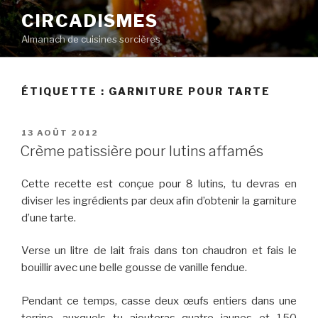
Aller
CIRCADISMES
au
Almanach de cuisines sorcières
contenu
principal
ÉTIQUETTE :
GARNITURE POUR TARTE
PUBLIÉ
13 AOÛT 2012
LE
Crème patissière pour lutins affamés
Cette recette est conçue pour 8 lutins, tu devras en
diviser les ingrédients par deux afin d’obtenir la garniture
d’une tarte.
Verse un litre de lait frais dans ton chaudron et fais le
bouillir avec une belle gousse de vanille fendue.
Pendant ce temps, casse deux œufs entiers dans une
terrine, auxquels tu ajouteras quatre jaunes et 150