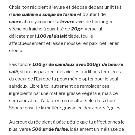
Choisi ton récipient à levure et dépose dedans un lit fait
d’
une cuillère à soupe de farine
et d’autant de
sucre
afin d’y coucher ta
levure
vive, de boulanger
sèche ou fraîche à quantité de
20gr
. Verse lui
délicatement
100 ml du lait
tiède, touille
affectueusement et laisse mousser en paix, pétiller en
silence.
Fais fondre
100 gr de saindoux avec 100gr de beurre
salé
, si tu n’as pas peur des vieilles traditions fermières
du coeur de l’Europe tu peux même opter pour le seul
saindoux. Libre à toi, autrement de remplacer ces
ingrédients par une matière grasse végétale, mais ce
sera alors à toi d’adapter ton résultat selon tes choix.
Sépare ensuite la matière grasse en deux parts égales.
Au creux du récipient à pâte pétrie que tu affectionnes le
plus, verse
500 gr de farine
, idéalement un mélange de