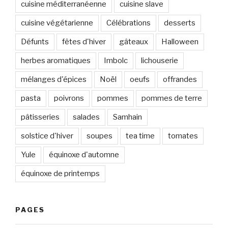
cuisine méditerranéenne
cuisine slave
cuisine végétarienne
Célébrations
desserts
Défunts
fêtes d'hiver
gâteaux
Halloween
herbes aromatiques
Imbolc
lichouserie
mélanges d'épices
Noël
oeufs
offrandes
pasta
poivrons
pommes
pommes de terre
pâtisseries
salades
Samhain
solstice d'hiver
soupes
tea time
tomates
Yule
équinoxe d'automne
équinoxe de printemps
PAGES