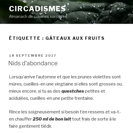
Aller
CIRCADISMES
au
Almanach de cuisines sorcières
contenu
principal
ÉTIQUETTE :
GÂTEAUX AUX FRUITS
PUBLIÉ
18 SEPTEMBRE 2017
LE
Nids d’abondance
Lorsqu’arrive l’automne et que les prunes violettes sont
mûres, cueilles-en une vingtaine si elles sont grosses ou,
mieux encore, si tu as des
questches
petites et
acidulées, cueilles-en une petite trentaine.
Rince les soigneusement si besoin t’en ressens et va-t-
en chauffer
250 ml de bon lait
tout frais de sorte à le
faire gentiment tiédir.