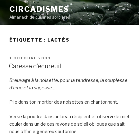
Aller
CIRCADISMES
au
Almanach de cuisines sorcières
contenu
principal
ÉTIQUETTE :
LACTÉS
PUBLIÉ
1 OCTOBRE 2009
LE
Caresse d’écureuil
Breuvage à la noisette, pour la tendresse, la souplesse
d’âme et la sagesse…
Pile dans ton mortier des noisettes en chantonnant.
Verse la poudre dans un beau récipient et observe le miel
couler dans un de ces rayons de soleil obliques que sait
nous offrir le généreux automne.