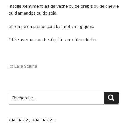
Instille gentiment lait de vache ou de brebis ou de chèvre
ou d’amandes ou de soja…
et remue en prononçant les mots magiques.
Offre avec un sourire à qui tu veux réconforter.
(c) Lalie Solune
Recherche
Reche
pour
:
ENTREZ, ENTREZ…