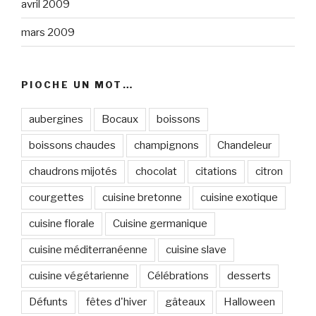
avril 2009
mars 2009
PIOCHE UN MOT…
aubergines
Bocaux
boissons
boissons chaudes
champignons
Chandeleur
chaudrons mijotés
chocolat
citations
citron
courgettes
cuisine bretonne
cuisine exotique
cuisine florale
Cuisine germanique
cuisine méditerranéenne
cuisine slave
cuisine végétarienne
Célébrations
desserts
Défunts
fêtes d'hiver
gâteaux
Halloween