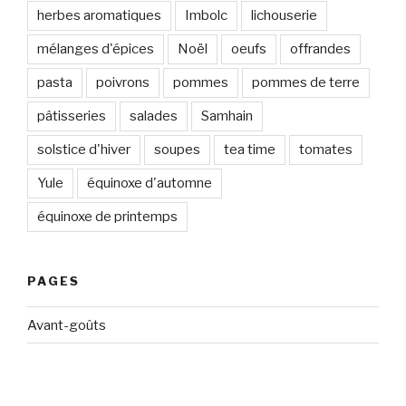
herbes aromatiques
Imbolc
lichouserie
mélanges d'épices
Noël
oeufs
offrandes
pasta
poivrons
pommes
pommes de terre
pâtisseries
salades
Samhain
solstice d'hiver
soupes
tea time
tomates
Yule
équinoxe d'automne
équinoxe de printemps
PAGES
Avant-goûts