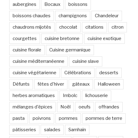
aubergines
Bocaux
boissons
boissons chaudes
champignons
Chandeleur
chaudrons mijotés
chocolat
citations
citron
courgettes
cuisine bretonne
cuisine exotique
cuisine florale
Cuisine germanique
cuisine méditerranéenne
cuisine slave
cuisine végétarienne
Célébrations
desserts
Défunts
fêtes d'hiver
gâteaux
Halloween
herbes aromatiques
Imbolc
lichouserie
mélanges d'épices
Noël
oeufs
offrandes
pasta
poivrons
pommes
pommes de terre
pâtisseries
salades
Samhain