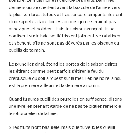
sombre. Le mois noir est celui de ces fruits, parmi les
derniers qui se cueillent avant la bascule de l’année vers
le plus sombre… Juteux et frais, encore pimpants, ils sont
d’une âpreté à faire fuir les amours qui ne seraient pas
assez purs et solides… Puis, la saison avançant, ils se
confisent sur la haie, se flétrissent joliment, se ratatinent
et sèchent, s’ils ne sont pas dévorés par les oiseaux ou
cueillis de ta main.
Le prunellier, ainsi, étend les portes de la saison claires,
les étirent comme peut parfois s’étirer le feu du
crépuscule du soir à l’ouest sur la mer. L’épine noire, ainsi,
est la première à fleurir et la dernière à nourrir.
Quand tu auras cueilli des prunelles en suffisance, disons
une livre, en prenant garde de ne pas te piquer, remercie
le joli prunelier de la haie.
Si les fruits n’ont pas gelé, mais que tu veux les cueillir