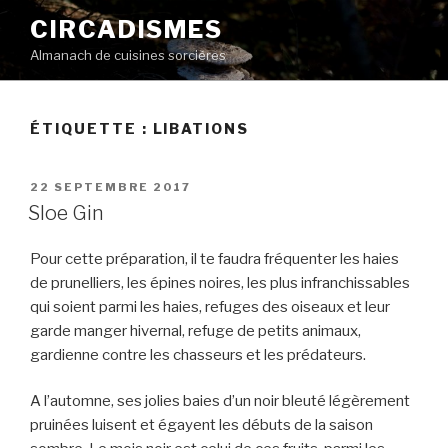
Aller
CIRCADISMES
au
Almanach de cuisines sorcières
contenu
principal
ÉTIQUETTE :
LIBATIONS
PUBLIÉ
22 SEPTEMBRE 2017
LE
Sloe Gin
Pour cette préparation, il te faudra fréquenter les haies
de prunelliers, les épines noires, les plus infranchissables
qui soient parmi les haies, refuges des oiseaux et leur
garde manger hivernal, refuge de petits animaux,
gardienne contre les chasseurs et les prédateurs.
A l’automne, ses jolies baies d’un noir bleuté légèrement
pruinées luisent et égayent les débuts de la saison