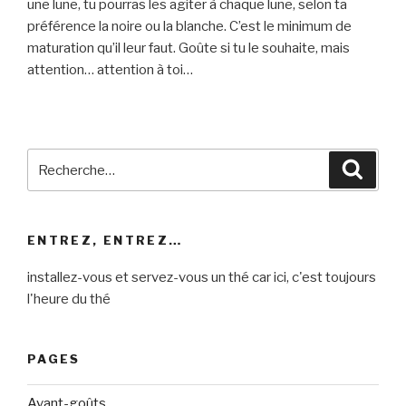
une lune, tu pourras les agiter à chaque lune, selon ta
préférence la noire ou la blanche. C’est le minimum de
maturation qu’il leur faut. Goûte si tu le souhaite, mais
attention… attention à toi…
Recherche
Reche
pour
:
ENTREZ, ENTREZ…
installez-vous et servez-vous un thé car ici, c'est toujours
l'heure du thé
PAGES
Avant-goûts