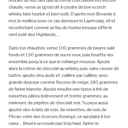
retirant du feu, tant que la crème chocolatée est encore
chaude, verse un (gros) dé à coudre de bon scotch
whisky bien tourbé et bien iodé. D’après mon Brownie à
moi, le meilleur pour ce cas demeure le
Laphroaig
, vif et
réconfortant comme un feu de tourbe lorsque siffle le
vent iodé des Highlands…
Dans ton chaudron, verse 100 grammes de beurre salé
fondu et 150 grammes de sucre roux, puis fouette-les
ensemble jusqu’à ce que le mélange mousse. Ajoute
alors la crème de chocolat au whisky puis, sans cesser de
battre, ajoute cinq œufs et, cuillère par cuillère, avec
grande douceur comme flocons de neige, 180 grammes
de farine blanche. Ajoute ensuite une tasse à thé de
noisettes pilées brièvement et trente grammes, au
minimum, de pépites de chocolat noir. Tu peux aussi
ajouter des éclats de noix, de noisettes, de noix de
Pécan, voire des écorces d’orange, ce qui plaira à ton
cœur… Beurre un moule pas trop haut, farine-le