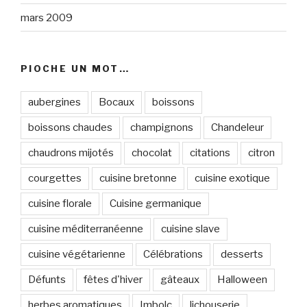
mars 2009
PIOCHE UN MOT…
aubergines
Bocaux
boissons
boissons chaudes
champignons
Chandeleur
chaudrons mijotés
chocolat
citations
citron
courgettes
cuisine bretonne
cuisine exotique
cuisine florale
Cuisine germanique
cuisine méditerranéenne
cuisine slave
cuisine végétarienne
Célébrations
desserts
Défunts
fêtes d'hiver
gâteaux
Halloween
herbes aromatiques
Imbolc
lichouserie