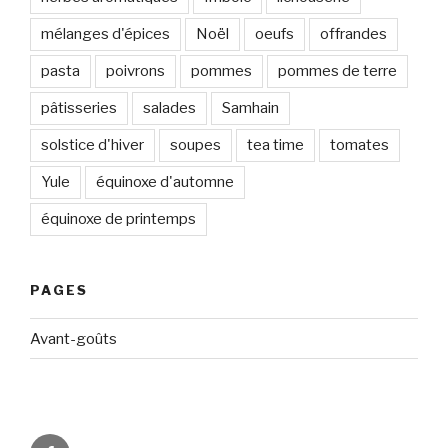
mélanges d'épices
Noël
oeufs
offrandes
pasta
poivrons
pommes
pommes de terre
pâtisseries
salades
Samhain
solstice d'hiver
soupes
tea time
tomates
Yule
équinoxe d'automne
équinoxe de printemps
PAGES
Avant-goûts
Circadismes