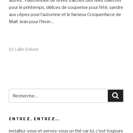
autres : Flastrennée de fèves fraîches des fées follettes
pour le printemps, délices de souperise pour l’été, sandre
aux cèpes pour l’automne et le fameux Croquenfarce de
Maît Jean pour l’hiver…
(c) Lalie Solune
Recherche
Reche
pour
:
ENTREZ, ENTREZ…
installez-vous et servez-vous un thé car ici, c'est toujours