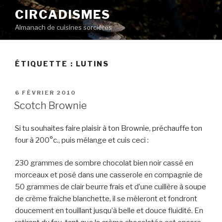
Aller
CIRCADISMES
au
Almanach de cuisines sorcières
contenu
principal
ÉTIQUETTE :
LUTINS
PUBLIÉ
6 FÉVRIER 2010
LE
Scotch Brownie
Si tu souhaites faire plaisir à ton Brownie, préchauffe ton
four à 200°c., puis mélange et cuis ceci :
230 grammes de sombre chocolat bien noir cassé en
morceaux et posé dans une casserole en compagnie de
50 grammes de clair beurre frais et d’une cuillère à soupe
de crème fraîche blanchette, il se mêleront et fondront
doucement en touillant jusqu’à belle et douce fluidité. En