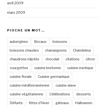
avril 2009
mars 2009
PIOCHE UN MOT…
aubergines
Bocaux
boissons
boissons chaudes
champignons
Chandeleur
chaudrons mijotés
chocolat
citations
citron
courgettes
cuisine bretonne
cuisine exotique
cuisine florale
Cuisine germanique
cuisine méditerranéenne
cuisine slave
cuisine végétarienne
Célébrations
desserts
Défunts
fêtes d'hiver
gâteaux
Halloween