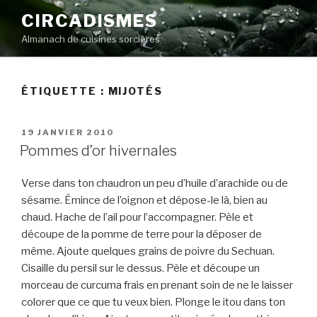
Aller
CIRCADISMES
au
Almanach de cuisines sorcières
contenu
principal
ÉTIQUETTE :
MIJOTÉS
PUBLIÉ
19 JANVIER 2010
LE
Pommes d’or hivernales
Verse dans ton chaudron un peu d’huile d’arachide ou de
sésame. Émince de l’oignon et dépose-le là, bien au
chaud. Hache de l’ail pour l’accompagner. Pèle et
découpe de la pomme de terre pour la déposer de
même. Ajoute quelques grains de poivre du Sechuan.
Cisaille du persil sur le dessus. Pèle et découpe un
morceau de curcuma frais en prenant soin de ne le laisser
colorer que ce que tu veux bien. Plonge le itou dans ton