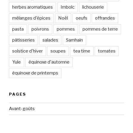
herbes aromatiques
Imbolc
lichouserie
mélanges d'épices
Noël
oeufs
offrandes
pasta
poivrons
pommes
pommes de terre
pâtisseries
salades
Samhain
solstice d'hiver
soupes
tea time
tomates
Yule
équinoxe d'automne
équinoxe de printemps
PAGES
Avant-goûts