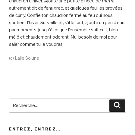
chaudron d’hiver. Ajoute une petite pincée de
methi
,
autrement dit de fenugrec, et quelques feuilles broyées
de curry. Confie ton chaudron fermé au feu qui nous
soutient l’hiver. Surveille et, s’il le faut, ajoute un peu d’eau
par moments, jusqu’à ce que l’ensemble soit cuit, bien
mêlé et chaudement odorant. Nul besoin de moi pour
saler comme tu le voudras.
(c) Lalie Solune
Recherche
Reche
pour
:
ENTREZ, ENTREZ…