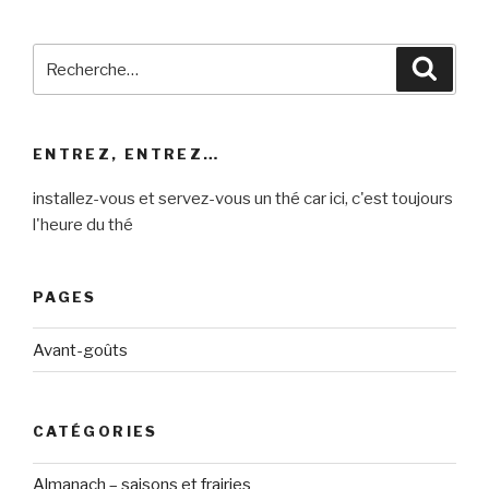
Recherche
Reche
pour
:
ENTREZ, ENTREZ…
installez-vous et servez-vous un thé car ici, c'est toujours
l'heure du thé
PAGES
Avant-goûts
CATÉGORIES
Almanach – saisons et frairies