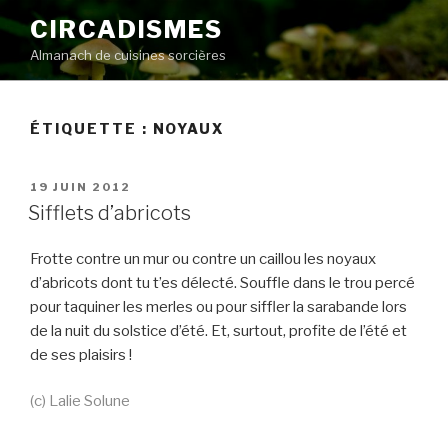
Aller
CIRCADISMES
au
Almanach de cuisines sorcières
contenu
principal
ÉTIQUETTE :
NOYAUX
PUBLIÉ
19 JUIN 2012
LE
Sifflets d’abricots
Frotte contre un mur ou contre un caillou les noyaux
d’abricots dont tu t’es délecté. Souffle dans le trou percé
pour taquiner les merles ou pour siffler la sarabande lors
de la nuit du solstice d’été. Et, surtout, profite de l’été et
de ses plaisirs !
(c) Lalie Solune