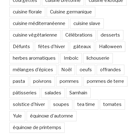
courgettes
cuisine bretonne
cuisine exotique
cuisine florale
Cuisine germanique
cuisine méditerranéenne
cuisine slave
cuisine végétarienne
Célébrations
desserts
Défunts
fêtes d'hiver
gâteaux
Halloween
herbes aromatiques
Imbolc
lichouserie
mélanges d'épices
Noël
oeufs
offrandes
pasta
poivrons
pommes
pommes de terre
pâtisseries
salades
Samhain
solstice d'hiver
soupes
tea time
tomates
Yule
équinoxe d'automne
équinoxe de printemps