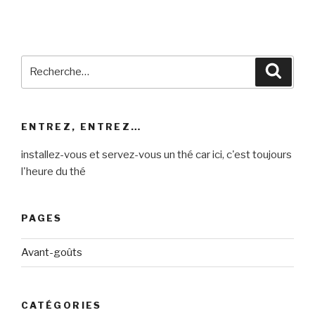
Recherche
Reche
pour
:
ENTREZ, ENTREZ…
installez-vous et servez-vous un thé car ici, c'est toujours
l'heure du thé
PAGES
Avant-goûts
CATÉGORIES