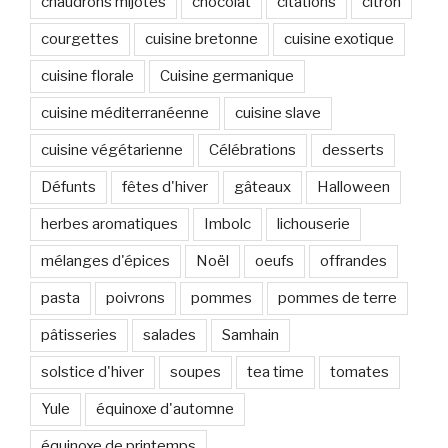
chaudrons mijotés
chocolat
citations
citron
courgettes
cuisine bretonne
cuisine exotique
cuisine florale
Cuisine germanique
cuisine méditerranéenne
cuisine slave
cuisine végétarienne
Célébrations
desserts
Défunts
fêtes d'hiver
gâteaux
Halloween
herbes aromatiques
Imbolc
lichouserie
mélanges d'épices
Noël
oeufs
offrandes
pasta
poivrons
pommes
pommes de terre
pâtisseries
salades
Samhain
solstice d'hiver
soupes
tea time
tomates
Yule
équinoxe d'automne
équinoxe de printemps