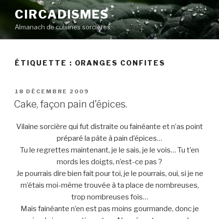
Aller
CIRCADISMES
au
Almanach de cuisines sorcières
contenu
principal
ÉTIQUETTE :
ORANGES CONFITES
PUBLIÉ
18 DÉCEMBRE 2009
LE
Cake, façon pain d’épices.
Vilaine sorcière qui fut distraite ou fainéante et n’as point
préparé la pâte à pain d’épices…
Tu le regrettes maintenant, je le sais, je le vois… Tu t’en
mords les doigts, n’est-ce pas ?
Je pourrais dire bien fait pour toi, je le pourrais, oui, si je ne
m’étais moi-même trouvée à ta place de nombreuses,
trop nombreuses fois…
Mais fainéante n’en est pas moins gourmande, donc je