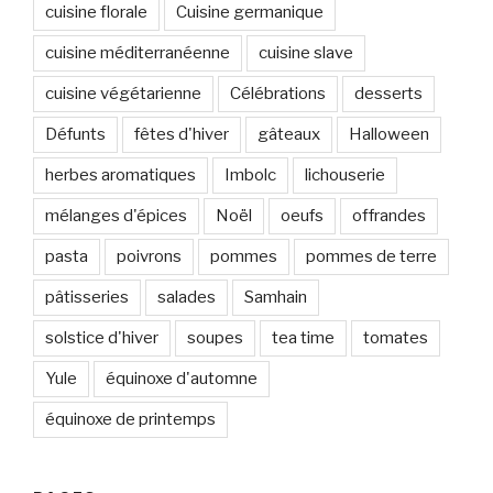
cuisine florale
Cuisine germanique
cuisine méditerranéenne
cuisine slave
cuisine végétarienne
Célébrations
desserts
Défunts
fêtes d'hiver
gâteaux
Halloween
herbes aromatiques
Imbolc
lichouserie
mélanges d'épices
Noël
oeufs
offrandes
pasta
poivrons
pommes
pommes de terre
pâtisseries
salades
Samhain
solstice d'hiver
soupes
tea time
tomates
Yule
équinoxe d'automne
équinoxe de printemps