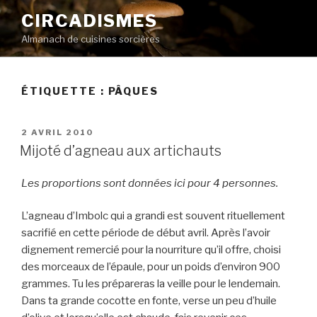
Aller
CIRCADISMES
au
Almanach de cuisines sorcières
contenu
principal
ÉTIQUETTE :
PÂQUES
PUBLIÉ
2 AVRIL 2010
LE
Mijoté d’agneau aux artichauts
Les proportions sont données ici pour 4 personnes.
L’agneau d’Imbolc qui a grandi est souvent rituellement
sacrifié en cette période de début avril. Après l’avoir
dignement remercié pour la nourriture qu’il offre, choisi
des morceaux de l’épaule, pour un poids d’environ 900
grammes. Tu les prépareras la veille pour le lendemain.
Dans ta grande cocotte en fonte, verse un peu d’huile