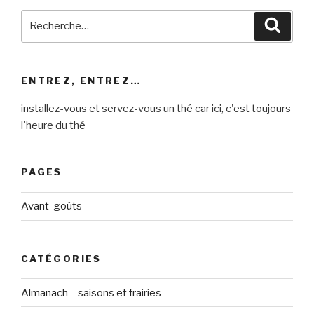
Recherche
Reche
pour
:
ENTREZ, ENTREZ…
installez-vous et servez-vous un thé car ici, c'est toujours
l'heure du thé
PAGES
Avant-goûts
CATÉGORIES
Almanach – saisons et frairies